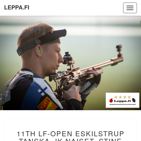
LEPPA.FI
Toggl
navig
11TH
11TH LF-OPEN ESKILSTRUP
LF-
OPEN
TANSKA. IK NAISET. STINE