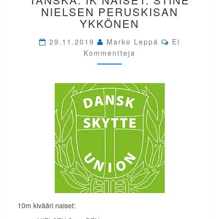
ESKILSTRUP
NIELSEN PERUSKISAN
TANSKA.
YKKÖNEN
IK
NAISET.
Comments
29.11.2019
Marko Leppä
Ei
STINE
Kommentteja
NIELSEN
PERUSKISAN
YKKÖNEN
10m kivääri naiset: