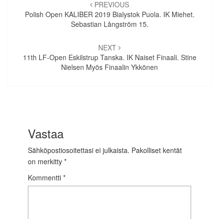
selaus
PREVIOUS
Polish Open KALIBER 2019 Bialystok Puola. IK Miehet.
Sebastian Långström 15.
NEXT
11th LF-Open Eskilstrup Tanska. IK Naiset Finaali. Stine
Nielsen Myös Finaalin Ykkönen
Vastaa
Sähköpostiosoitettasi ei julkaista.
Pakolliset kentät
on merkitty
*
Kommentti
*