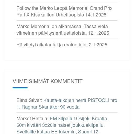
Follow the Marko Leppä Memorial Grand Prix
Part X Kisakallion Urheiluopisto
14.1.2025
Marko Memorial on alkamassa. Tässä vielä
viimeinen päivitys eräluetteloista.
12.1.2025
Päivitetyt aikataulut ja eräluettelot
2.1.2025
VIIMEISIMMÄT KOMMENTIT
Elina Silver
:
Kautta-aikojen herra PISTOOLI nro
1. Ragnar Skanåker 90 vuotta
Market Rintala
:
EM-kilpailut Osijek, Kroatia.
50m kivääri 3x20ls naiset joukkuekilpailu.
Sveitsille kultaa EE lukemin, Suomi 12.