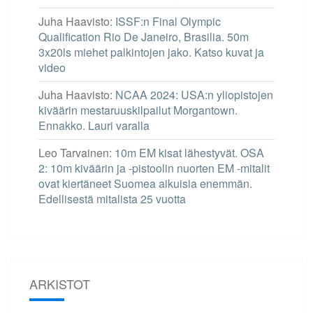
Juha Haavisto
:
ISSF:n Final Olympic
Qualification Rio De Janeiro, Brasilia. 50m
3x20ls miehet palkintojen jako. Katso kuvat ja
video
Juha Haavisto
:
NCAA 2024: USA:n yliopistojen
kiväärin mestaruuskilpailut Morgantown.
Ennakko. Lauri varalla
Leo Tarvainen
:
10m EM kisat lähestyvät. OSA
2: 10m kiväärin ja -pistoolin nuorten EM -mitalit
ovat kiertäneet Suomea aikuisia enemmän.
Edellisestä mitalista 25 vuotta
ARKISTOT