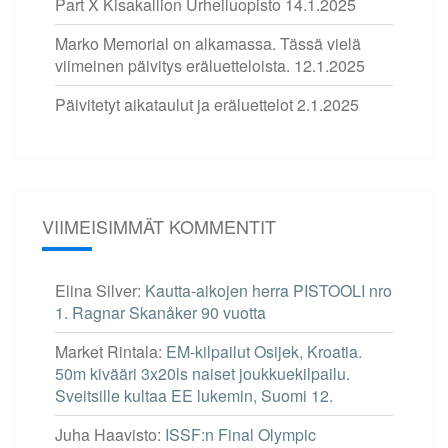
Part X Kisakallion Urheiluopisto
14.1.2025
Marko Memorial on alkamassa. Tässä vielä
viimeinen päivitys eräluetteloista.
12.1.2025
Päivitetyt aikataulut ja eräluettelot
2.1.2025
VIIMEISIMMÄT KOMMENTIT
Elina Silver
:
Kautta-aikojen herra PISTOOLI nro
1. Ragnar Skanåker 90 vuotta
Market Rintala
:
EM-kilpailut Osijek, Kroatia.
50m kivääri 3x20ls naiset joukkuekilpailu.
Sveitsille kultaa EE lukemin, Suomi 12.
Juha Haavisto
:
ISSF:n Final Olympic