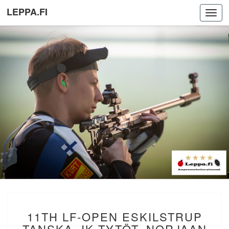
LEPPA.FI
Toggl
navig
11TH
11TH LF-OPEN ESKILSTRUP
LF-
OPEN
TANSKA. IK TYTÖT. NORJAAN