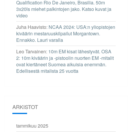
Qualification Rio De Janeiro, Brasilia. 50m
3x20ls miehet palkintojen jako. Katso kuvat ja
video
Juha Haavisto
:
NCAA 2024: USA:n yliopistojen
kiväärin mestaruuskilpailut Morgantown.
Ennakko. Lauri varalla
Leo Tarvainen
:
10m EM kisat lähestyvät. OSA
2: 10m kiväärin ja -pistoolin nuorten EM -mitalit
ovat kiertäneet Suomea aikuisia enemmän.
Edellisestä mitalista 25 vuotta
ARKISTOT
tammikuu 2025