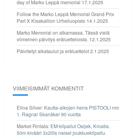
day of Marko Leppä memorial
17.1.2025
Follow the Marko Leppä Memorial Grand Prix
Part X Kisakallion Urheiluopisto
14.1.2025
Marko Memorial on alkamassa. Tässä vielä
viimeinen päivitys eräluetteloista.
12.1.2025
Päivitetyt aikataulut ja eräluettelot
2.1.2025
VIIMEISIMMÄT KOMMENTIT
Elina Silver
:
Kautta-aikojen herra PISTOOLI nro
1. Ragnar Skanåker 90 vuotta
Market Rintala
:
EM-kilpailut Osijek, Kroatia.
50m kivääri 3x20ls naiset joukkuekilpailu.