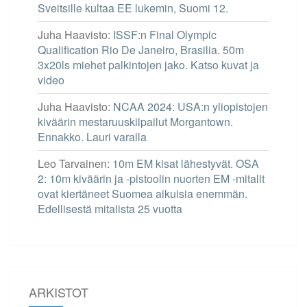
Sveitsille kultaa EE lukemin, Suomi 12.
Juha Haavisto
:
ISSF:n Final Olympic
Qualification Rio De Janeiro, Brasilia. 50m
3x20ls miehet palkintojen jako. Katso kuvat ja
video
Juha Haavisto
:
NCAA 2024: USA:n yliopistojen
kiväärin mestaruuskilpailut Morgantown.
Ennakko. Lauri varalla
Leo Tarvainen
:
10m EM kisat lähestyvät. OSA
2: 10m kiväärin ja -pistoolin nuorten EM -mitalit
ovat kiertäneet Suomea aikuisia enemmän.
Edellisestä mitalista 25 vuotta
ARKISTOT