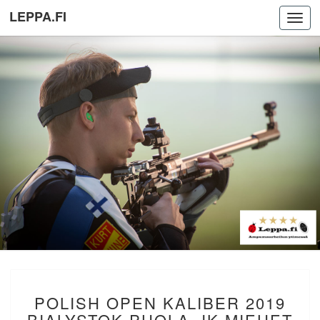
LEPPA.FI
Toggl
navig
POLISH
POLISH OPEN KALIBER 2019
OPEN
KALIBER
BIALYSTOK PUOLA. IK MIEHET