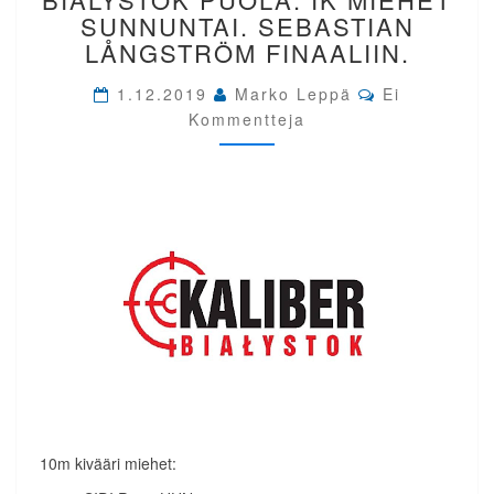
2019
SUNNUNTAI. SEBASTIAN
BIALYSTOK
LÅNGSTRÖM FINAALIIN.
PUOLA.
IK
Comments
1.12.2019
Marko Leppä
Ei
MIEHET
Kommentteja
SUNNUNTAI.
SEBASTIAN
LÅNGSTRÖM
FINAALIIN.
10m kivääri miehet: