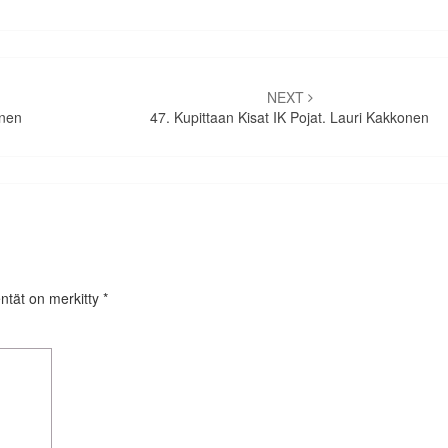
NEXT
inen
47. Kupittaan Kisat IK Pojat. Lauri Kakkonen
entät on merkitty
*