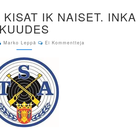
47.
 KISAT IK NAISET. INKA
KUPITTAAN
KISAT
KUUDES
IK
NAISET.
INKA
Comments
Marko Leppä
Ei Kommentteja
KUUDES