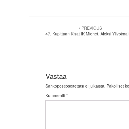
Artikkelien
selaus
PREVIOUS
47. Kupittaan Kisat IK Miehet. Aleksi Ylivoima
Vastaa
Sähköpostiosoitettasi ei julkaista.
Pakolliset k
Kommentti
*