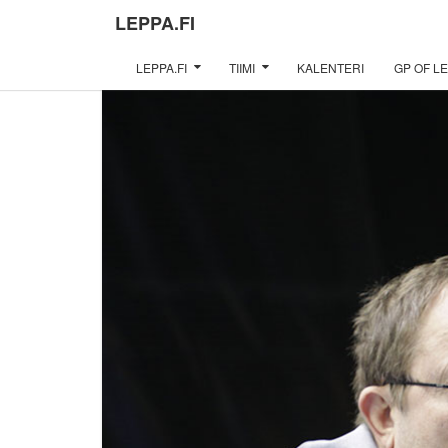
LEPPA.FI
LEPPA.FI
TIIMI
KALENTERI
GP OF LE