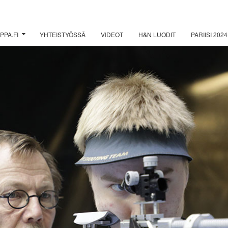
PPA.FI
YHTEISTYÖSSÄ
VIDEOT
H&N LUODIT
PARIISI 2024