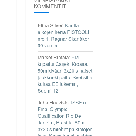
KOMMENTIT
Elina Silver
:
Kautta-
aikojen herra PISTOOLI
nro 1. Ragnar Skanåker
90 vuotta
Market Rintala
:
EM-
kilpailut Osijek, Kroatia.
50m kivääri 3x20ls naiset
joukkuekilpailu. Sveitsille
kultaa EE lukemin,
Suomi 12.
Juha Haavisto
:
ISSF:n
Final Olympic
Qualification Rio De
Janeiro, Brasilia. 50m
3x20ls miehet palkintojen
jako. Katso kuvat ja video