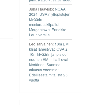
Juha Haavisto
:
NCAA
2024: USA:n yliopistojen
kiväärin
mestaruuskilpailut
Morgantown. Ennakko.
Lauri varalla
Leo Tarvainen
:
10m EM
kisat lähestyvät. OSA 2:
10m kiväärin ja -pistoolin
nuorten EM -mitalit ovat
kiertäneet Suomea
aikuisia enemmän.
Edellisestä mitalista 25
vuotta