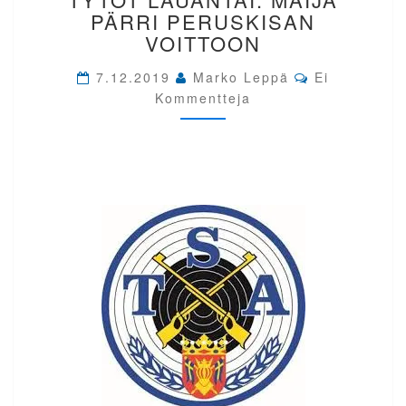
IP
PÄRRI PERUSKISAN
TYTÖT
VOITTOON
LAUANTAI.
MAIJA
Comments
7.12.2019
Marko Leppä
Ei
PÄRRI
Kommentteja
PERUSKISAN
VOITTOON