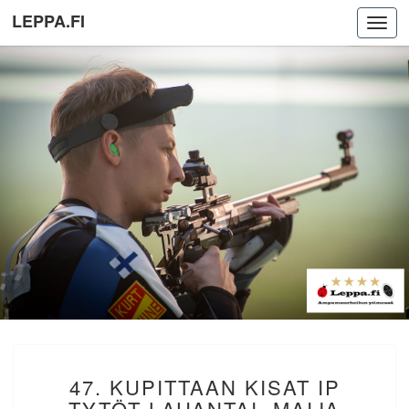
LEPPA.FI
Toggl
navig
47.
47. KUPITTAAN KISAT IP
KUPITTAAN
KISAT
TYTÖT LAUANTAI. MAIJA