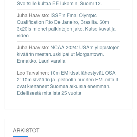
Sveitsille kultaa EE lukemin, Suomi 12.
Juha Haavisto
:
ISSF:n Final Olympic
Qualification Rio De Janeiro, Brasilia. 50m
3x20ls miehet palkintojen jako. Katso kuvat ja
video
Juha Haavisto
:
NCAA 2024: USA:n yliopistojen
kiväärin mestaruuskilpailut Morgantown.
Ennakko. Lauri varalla
Leo Tarvainen
:
10m EM kisat lähestyvät. OSA
2: 10m kiväärin ja -pistoolin nuorten EM -mitalit
ovat kiertäneet Suomea aikuisia enemmän.
Edellisestä mitalista 25 vuotta
ARKISTOT