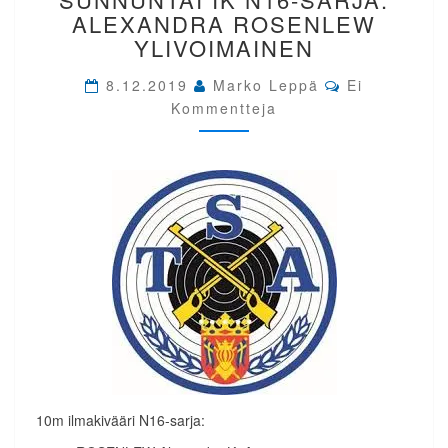
SUNNUNTAI
ALEXANDRA ROSENLEW
IK
YLIVOIMAINEN
N16-
SARJA.
Comments
8.12.2019
Marko Leppä
Ei
ALEXANDRA
Kommentteja
ROSENLEW
YLIVOIMAINEN
10m ilmakivääri N16-sarja: