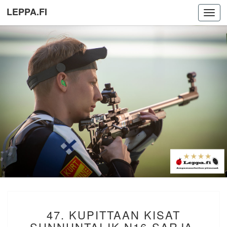
LEPPA.FI
Toggl
navig
47.
47. KUPITTAAN KISAT
KUPITTAAN
KISAT
SUNNUNTAI IK N16-SARJA.