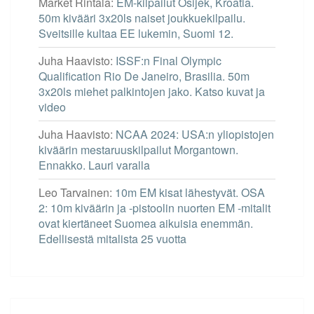
Market Rintala
:
EM-kilpailut Osijek, Kroatia.
50m kivääri 3x20ls naiset joukkuekilpailu.
Sveitsille kultaa EE lukemin, Suomi 12.
Juha Haavisto
:
ISSF:n Final Olympic
Qualification Rio De Janeiro, Brasilia. 50m
3x20ls miehet palkintojen jako. Katso kuvat ja
video
Juha Haavisto
:
NCAA 2024: USA:n yliopistojen
kiväärin mestaruuskilpailut Morgantown.
Ennakko. Lauri varalla
Leo Tarvainen
:
10m EM kisat lähestyvät. OSA
2: 10m kiväärin ja -pistoolin nuorten EM -mitalit
ovat kiertäneet Suomea aikuisia enemmän.
Edellisestä mitalista 25 vuotta