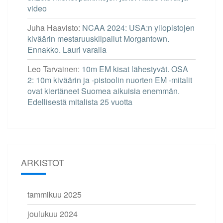
video
Juha Haavisto
:
NCAA 2024: USA:n yliopistojen
kiväärin mestaruuskilpailut Morgantown.
Ennakko. Lauri varalla
Leo Tarvainen
:
10m EM kisat lähestyvät. OSA
2: 10m kiväärin ja -pistoolin nuorten EM -mitalit
ovat kiertäneet Suomea aikuisia enemmän.
Edellisestä mitalista 25 vuotta
ARKISTOT
tammikuu 2025
joulukuu 2024