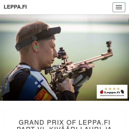
LEPPA.FI
Toggl
navig
GRAND
GRAND PRIX OF LEPPA.FI
PRIX
OF
PART VI. KIVÄÄRI LAURI JA