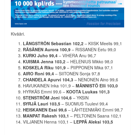
Kivääri.
LÅNGSTRÖN Sebastian 102,2
– KIISK Meelis 99,1
RÄSÄNEN Aurora 100,9
– RISSANEN Eetu 99,0
KURKI Juho 99,4
– VIHERA Anu 96,7
KUISMA Jenna 103,2
– HELENIUS Mikko 98,0
KOSKELA Riku 101,9
– PIIPPONEN Mika 97,1
AIRO Roni 99,4
– SIITONEN Sonja 97,8
CHANDELA Apurvi 104,3
– NENONEN Aino 99,6
HAVUKAINEN Inka 101,9 –
MÄNNISTÖ Elli 103,0
HYRKÄS Emmi 99,6 –
KOOTA Luukas 101,3
STENSTRÖM Joni 104,6
– YKSIN
SYRJÄ Lauri
103,5
– SUOMUS Tuulevi 99,4
HEISKANEN Essi 99,6
– LÄHTEENMÄKI Emmi 98,7
MANPAT Rakesh 103,1
– PELTONEN Saana 102,1
VILJANEN Henna 103,1 –
LEPPÄ Aleksi
103,5