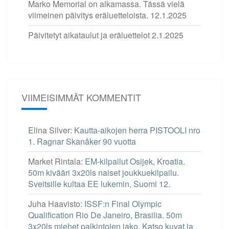
Marko Memorial on alkamassa. Tässä vielä
viimeinen päivitys eräluetteloista.
12.1.2025
Päivitetyt aikataulut ja eräluettelot
2.1.2025
VIIMEISIMMÄT KOMMENTIT
Elina Silver
:
Kautta-aikojen herra PISTOOLI nro
1. Ragnar Skanåker 90 vuotta
Market Rintala
:
EM-kilpailut Osijek, Kroatia.
50m kivääri 3x20ls naiset joukkuekilpailu.
Sveitsille kultaa EE lukemin, Suomi 12.
Juha Haavisto
:
ISSF:n Final Olympic
Qualification Rio De Janeiro, Brasilia. 50m
3x20ls miehet palkintojen jako. Katso kuvat ja