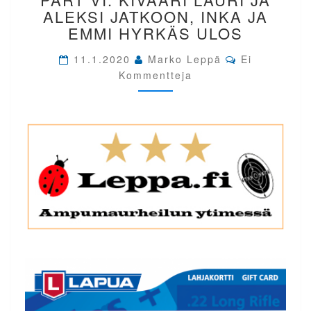
LEPPA.FI
ALEKSI JATKOON, INKA JA
PART
EMMI HYRKÄS ULOS
VI.
KIVÄÄRI
Comments
11.1.2020
Marko Leppä
Ei
LAURI
Kommentteja
JA
ALEKSI
JATKOON,
INKA
JA
EMMI
HYRKÄS
ULOS