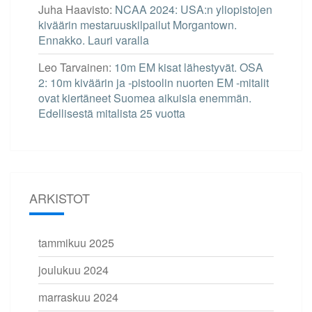
Juha Haavisto
:
NCAA 2024: USA:n yliopistojen
kiväärin mestaruuskilpailut Morgantown.
Ennakko. Lauri varalla
Leo Tarvainen
:
10m EM kisat lähestyvät. OSA
2: 10m kiväärin ja -pistoolin nuorten EM -mitalit
ovat kiertäneet Suomea aikuisia enemmän.
Edellisestä mitalista 25 vuotta
ARKISTOT
tammikuu 2025
joulukuu 2024
marraskuu 2024