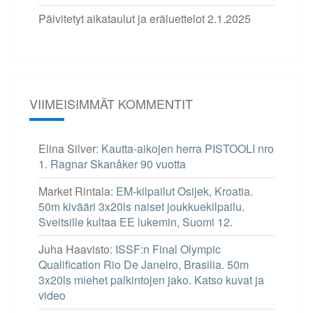
Päivitetyt aikataulut ja eräluettelot
2.1.2025
VIIMEISIMMÄT KOMMENTIT
Elina Silver
:
Kautta-aikojen herra PISTOOLI nro
1. Ragnar Skanåker 90 vuotta
Market Rintala
:
EM-kilpailut Osijek, Kroatia.
50m kivääri 3x20ls naiset joukkuekilpailu.
Sveitsille kultaa EE lukemin, Suomi 12.
Juha Haavisto
:
ISSF:n Final Olympic
Qualification Rio De Janeiro, Brasilia. 50m
3x20ls miehet palkintojen jako. Katso kuvat ja
video