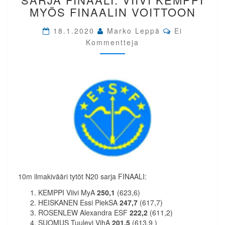
LA.
MYÖS FINAALIN VOITTOON
IK
N20
Comments
18.1.2020
Marko Leppä
Ei
SARJA
Kommentteja
FINAALI.
VIIVI
KEMPPI
MYÖS
FINAALIN
VOITTOON
10m ilmakivääri tytöt N20 sarja FINAALI:
KEMPPI Viivi MyA
250,1
(623,6)
HEISKANEN Essi PiekSA
247,7
(617,7)
ROSENLEW Alexandra ESF
222,2
(611,2)
SUOMUS Tuulevi VihA
201,5
(613,9 )