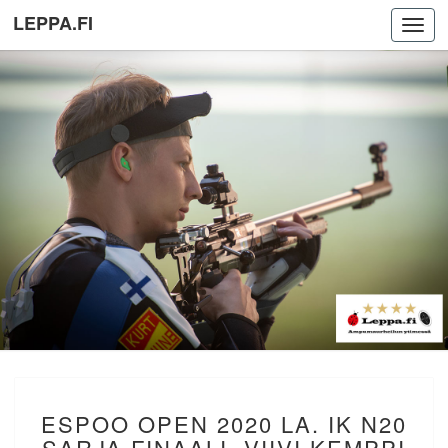
LEPPA.FI
Toggl
navig
ESPOO
ESPOO OPEN 2020 LA. IK N20
OPEN
2020
SARJA FINAALI. VIIVI KEMPPI