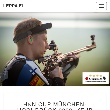
LEPPA.FI
Toggl
navig
H&N
H&N CUP MÜNCHEN-
CUP
MÜNCHEN-
HOCHBRÜCK 2020. KE IP