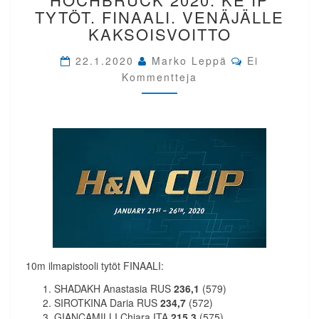
HOCHBRÜCK
TYTÖT. FINAALI. VENÄJÄLLE
2020.
KAKSOISVOITTO
KE
IP
Comments
22.1.2020
Marko Leppä
Ei
TYTÖT.
Kommentteja
FINAALI.
VENÄJÄLLE
KAKSOISVOITTO
10m ilmapistooli tytöt FINAALI:
SHADAKH Anastasia RUS
236,1
(579)
SIROTKINA Daria RUS
234,7
(572)
GIANCAMILLI Chiara ITA
215,3
(575)