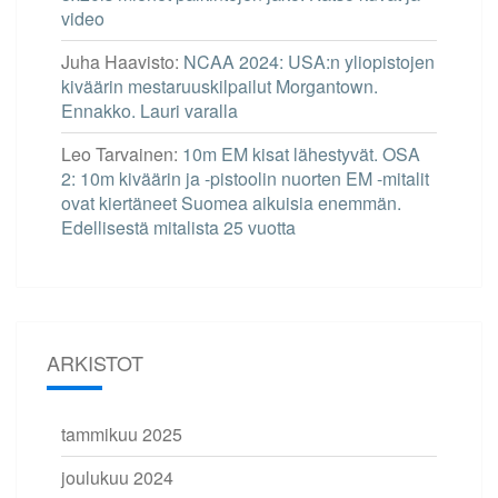
video
Juha Haavisto
:
NCAA 2024: USA:n yliopistojen
kiväärin mestaruuskilpailut Morgantown.
Ennakko. Lauri varalla
Leo Tarvainen
:
10m EM kisat lähestyvät. OSA
2: 10m kiväärin ja -pistoolin nuorten EM -mitalit
ovat kiertäneet Suomea aikuisia enemmän.
Edellisestä mitalista 25 vuotta
ARKISTOT
tammikuu 2025
joulukuu 2024