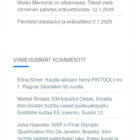
Marko Memorial on alkamassa. Tässä vielä
viimeinen päivitys eräluetteloista.
12.1.2025
Päivitetyt aikataulut ja eräluettelot
2.1.2025
VIIMEISIMMÄT KOMMENTIT
Elina Silver
:
Kautta-aikojen herra PISTOOLI nro
1. Ragnar Skanåker 90 vuotta
Market Rintala
:
EM-kilpailut Osijek, Kroatia.
50m kivääri 3x20ls naiset joukkuekilpailu.
Sveitsille kultaa EE lukemin, Suomi 12.
Juha Haavisto
:
ISSF:n Final Olympic
Qualification Rio De Janeiro, Brasilia. 50m
3x20ls miehet palkintojen jako. Katso kuvat ja