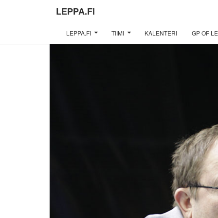
LEPPA.FI
LEPPA.FI
TIIMI
KALENTERI
GP OF LE