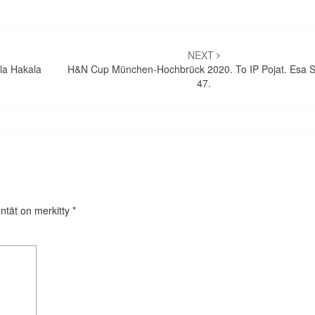
NEXT
la Hakala
H&N Cup München-Hochbrück 2020. To IP Pojat. Esa S
47.
entät on merkitty
*