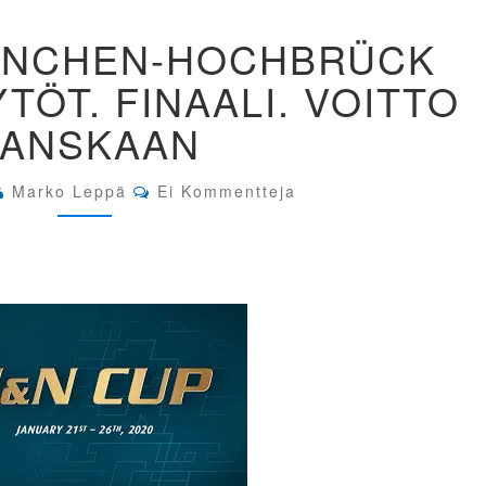
H&N
ÜNCHEN-HOCHBRÜCK
CUP
MÜNCHEN-
YTÖT. FINAALI. VOITTO
HOCHBRÜCK
2020.
ANSKAAN
TO
IP
TYTÖT.
Comments
Marko Leppä
Ei Kommentteja
FINAALI.
VOITTO
RANSKAAN