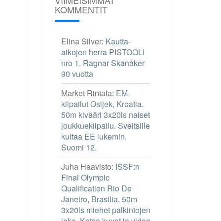
KOMMENTIT
Elina Silver
:
Kautta-
aikojen herra PISTOOLI
nro 1. Ragnar Skanåker
90 vuotta
Market Rintala
:
EM-
kilpailut Osijek, Kroatia.
50m kivääri 3x20ls naiset
joukkuekilpailu. Sveitsille
kultaa EE lukemin,
Suomi 12.
Juha Haavisto
:
ISSF:n
Final Olympic
Qualification Rio De
Janeiro, Brasilia. 50m
3x20ls miehet palkintojen
jako. Katso kuvat ja video