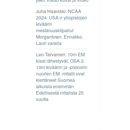
Juha Haavisto
:
NCAA
2024: USA:n yliopistojen
kiväärin
mestaruuskilpailut
Morgantown. Ennakko.
Lauri varalla
Leo Tarvainen
:
10m EM
kisat lähestyvät. OSA 2:
10m kiväärin ja -pistoolin
nuorten EM -mitalit ovat
kiertäneet Suomea
aikuisia enemmän.
Edellisestä mitalista 25
vuotta