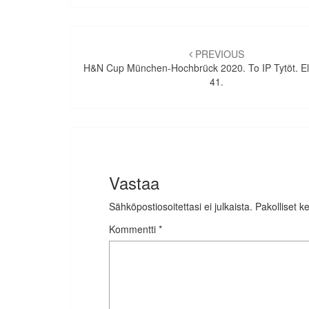
Artikkelien
selaus
PREVIOUS
H&N Cup München-Hochbrück 2020. To IP Tytöt. El
41.
Vastaa
Sähköpostiosoitettasi ei julkaista.
Pakolliset k
Kommentti
*