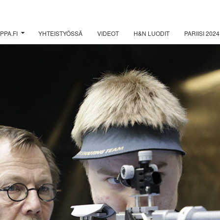
PPA.FI
YHTEISTYÖSSÄ
VIDEOT
H&N LUODIT
PARIISI 2024