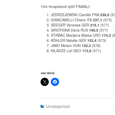
10m ilmapistooli tytöt FINAALI:
JEDRZEJEWSKI Camille FRA
239,0
(5
GIANCAMILLI Chiara ITA
237,1
(573)
SEEGER Vanessa GER
215,1
(577)
SIROTKINA Daria RUS
195,5
(577)
STRBAC Marijana Matea CRO
174,3
(5
KÖHLER Natalie GER
152,4
(573)
JAKO Miriam HUN
132,3
(578)
KILADZE Lizi GEO
112,6
(571)
Jaa tämä:
Uncategorized