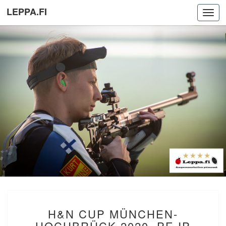
LEPPA.FI
Toggl
navig
H&N
H&N CUP MÜNCHEN-
CUP
MÜNCHEN-
HOCHBRÜCK 2020. PE IP