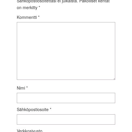
Sähköpostiosoitettasi ei julkaista.
Pakolliset kentät
on merkitty
*
Kommentti
*
Nimi
*
Sähköpostiosoite
*
Verkkosivusto