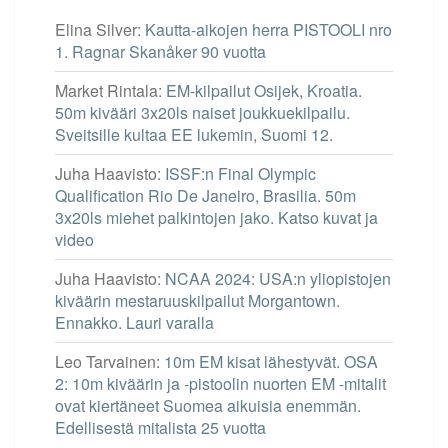
Elina Silver
:
Kautta-aikojen herra PISTOOLI nro
1. Ragnar Skanåker 90 vuotta
Market Rintala
:
EM-kilpailut Osijek, Kroatia.
50m kivääri 3x20ls naiset joukkuekilpailu.
Sveitsille kultaa EE lukemin, Suomi 12.
Juha Haavisto
:
ISSF:n Final Olympic
Qualification Rio De Janeiro, Brasilia. 50m
3x20ls miehet palkintojen jako. Katso kuvat ja
video
Juha Haavisto
:
NCAA 2024: USA:n yliopistojen
kiväärin mestaruuskilpailut Morgantown.
Ennakko. Lauri varalla
Leo Tarvainen
:
10m EM kisat lähestyvät. OSA
2: 10m kiväärin ja -pistoolin nuorten EM -mitalit
ovat kiertäneet Suomea aikuisia enemmän.
Edellisestä mitalista 25 vuotta