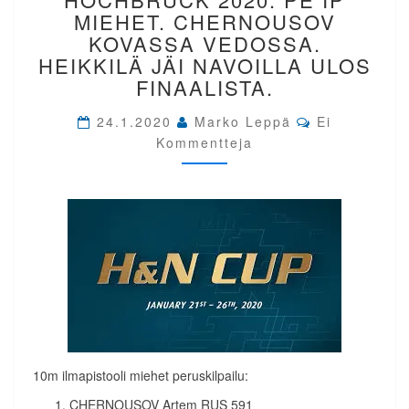
HOCHBRÜCK
MIEHET. CHERNOUSOV
2020.
KOVASSA VEDOSSA.
PE
HEIKKILÄ JÄI NAVOILLA ULOS
IP
FINAALISTA.
MIEHET.
CHERNOUSOV
Comments
24.1.2020
Marko Leppä
KOVASSA
Ei
VEDOSSA.
Kommentteja
HEIKKILÄ
JÄI
NAVOILLA
ULOS
FINAALISTA.
10m ilmapistooli miehet peruskilpailu:
CHERNOUSOV Artem RUS 591