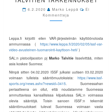
TALVITIEN
Comments
TARKENNUKSET
6.2.2020
Marko Leppä
Ei
Kommentteja
Leppa.fi kirjoitti eilen VAR-järjestelmän käyttöönotosta
ammunnassa (
https://www.leppa.fi/2020/02/05/issf-var-
video-avusteinen-tuomarointi-kayttoon-heti/
)
SAL:n pistoolijaoston pj
Marko Talvitie
lisselvittää, miten
asia koskee Suomea:
Niinpä sitten 04.02.2020 ISSF julkaisi uutisen 03.02.2020
voimaan tulleista sääntömuutoksista:
https://www.issf-
sports.org/news.ashx?newsid=3415
. Suomessahan
periaatteena on ollut, että noudatamme Suomessa
ammuttavissa kansallisissa kilpailuissa SAL:n voimassa
olevia sääntöjä. Toisin sanoen ISSF:n tekemät
sääntömuutokset tulevat Suomessa voimaan vasta