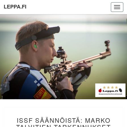
LEPPA.FI
Toggl
navig
ISSF
ISSF SÄÄNNÖISTÄ: MARKO
SÄÄNNÖISTÄ:
MARKO
TALVITIEN TARKENNUKSET