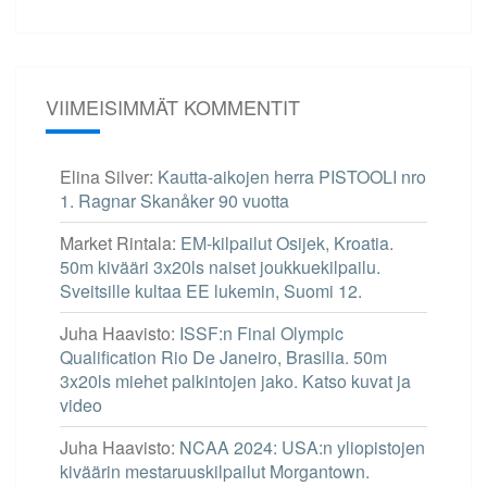
VIIMEISIMMÄT KOMMENTIT
Elina Silver
:
Kautta-aikojen herra PISTOOLI nro
1. Ragnar Skanåker 90 vuotta
Market Rintala
:
EM-kilpailut Osijek, Kroatia.
50m kivääri 3x20ls naiset joukkuekilpailu.
Sveitsille kultaa EE lukemin, Suomi 12.
Juha Haavisto
:
ISSF:n Final Olympic
Qualification Rio De Janeiro, Brasilia. 50m
3x20ls miehet palkintojen jako. Katso kuvat ja
video
Juha Haavisto
:
NCAA 2024: USA:n yliopistojen
kiväärin mestaruuskilpailut Morgantown.