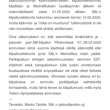
sääntötyöryhmän käännöskierroksen, kilpailuvaliokunnan
käsittelyn ja liittohallituksen hyväksynnän jälkeen eli
todennäköisesti vasta 01.05.2020 alkaen. SAL:n
kilpailuvaliokunta kokoontuu seuraavan kerran 10.02.2020,
mutta käännös- ja ”mikä-on-muuttunut” tutkimustyötä ei ole
näin tuoreeltaan vielä ehditty aloittamaan.
Oma näkemykseni on, että esimerkiksi ilmakiväärin ja -
pistoolin pari-SM-kilpailut Ylihärmässä 07.-08.03.2020
ammutaan viime vuonna käytössä olleilla säännöillä ellei
kilpailuvaliokunta ja/tai SAL:n liittohallitus toisin päätä.
Parikilpailuun tehtyjen sääntömuutosten vieminen EST-
ohjelmiin sekä tulospalveluun tulisi tuskin onnistumaan
kuukaudessa eivätkä ampujatkaan ole vielä olleet tietoisia
näistä sääntömuutoksista. Viimeisen vuoden aikana eri kv.
kilpailuissa on ammuttu parikilpailuja vaihtelevilla
formaateilla, mutta tämä lienee se kilpailumuoto millä myös
Tokion olympialaisissa ammutaan.
—
Terveisin, Marko Talvitie, SAL:n pistoolijaoston pj.