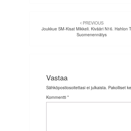
Artikkelien
selaus
PREVIOUS
Joukkue SM-Kisat Mikkeli. Kivääri N16. Hahlon Ty
Suomenennätys
Vastaa
Sähköpostiosoitettasi ei julkaista.
Pakolliset k
Kommentti
*