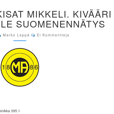
JOUKKUE
ISAT MIKKELI. KIVÄÄRI
SM-
KISAT
:LLE SUOMENENNÄTYS
MIKKELI.
KIVÄÄRI
Y16.
Comments
Marko Leppä
Ei Kommentteja
KUUSA:LLE
SUOMENENNÄTYS
ainikka 395.1