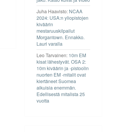
Juha Haavisto
:
NCAA
2024: USA:n yliopistojen
kiväärin
mestaruuskilpailut
Morgantown. Ennakko.
Lauri varalla
Leo Tarvainen
:
10m EM
kisat lähestyvät. OSA 2:
10m kiväärin ja -pistoolin
nuorten EM -mitalit ovat
kiertäneet Suomea
aikuisia enemmän.
Edellisestä mitalista 25
vuotta