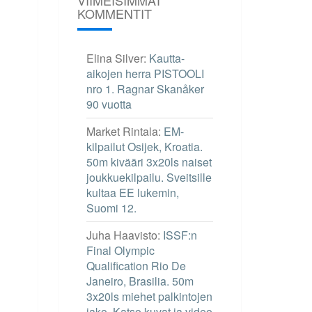
KOMMENTIT
Elina Silver
:
Kautta-
aikojen herra PISTOOLI
nro 1. Ragnar Skanåker
90 vuotta
Market Rintala
:
EM-
kilpailut Osijek, Kroatia.
50m kivääri 3x20ls naiset
joukkuekilpailu. Sveitsille
kultaa EE lukemin,
Suomi 12.
Juha Haavisto
:
ISSF:n
Final Olympic
Qualification Rio De
Janeiro, Brasilia. 50m
3x20ls miehet palkintojen
jako. Katso kuvat ja video