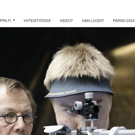
PPA.FI
YHTEISTYÖSSÄ
VIDEOT
H&N LUODIT
PARIISI 2024