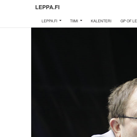
LEPPA.FI
LEPPA.FI
TIIMI
KALENTERI
GP OF LE