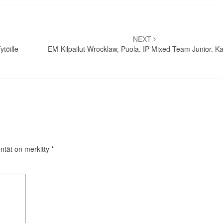
NEXT
töille
EM-Kilpailut Wrocklaw, Puola. IP Mixed Team Junior. Ka
entät on merkitty
*