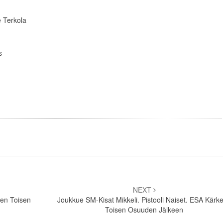
 Terkola
s
NEXT
een Toisen
Joukkue SM-Kisat Mikkeli. Pistooli Naiset. ESA Kärk
Toisen Osuuden Jälkeen