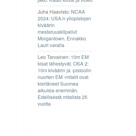
Juha Haavisto
:
NCAA
2024: USA:n yliopistojen
kiväärin
mestaruuskilpailut
Morgantown. Ennakko.
Lauri varalla
Leo Tarvainen
:
10m EM
kisat lähestyvät. OSA 2:
10m kiväärin ja -pistoolin
nuorten EM -mitalit ovat
kiertäneet Suomea
aikuisia enemmän.
Edellisestä mitalista 25
vuotta