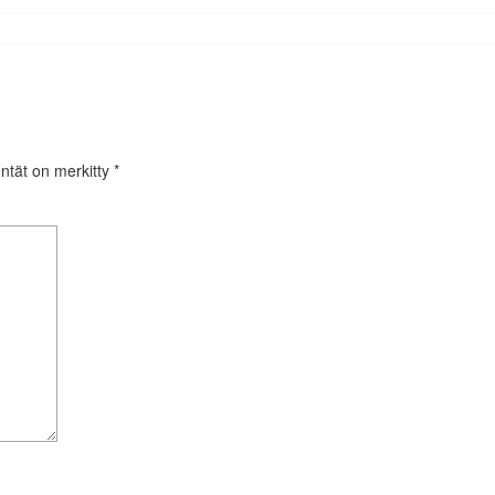
entät on merkitty
*