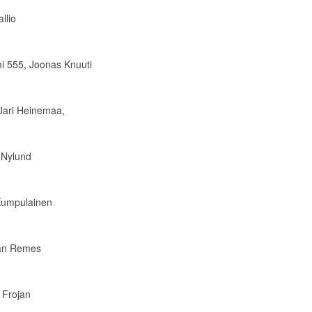
llio
mi 555, Joonas Knuuti
Jari Heinemaa,
 Nylund
 Kumpulainen
Jan Remes
 Frojan