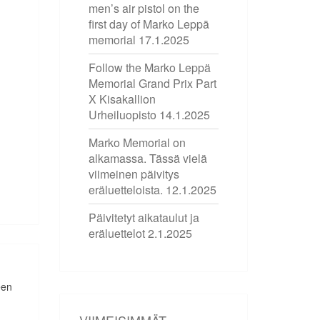
men’s air pistol on the
first day of Marko Leppä
memorial
17.1.2025
Follow the Marko Leppä
Memorial Grand Prix Part
X Kisakallion
Urheiluopisto
14.1.2025
Marko Memorial on
alkamassa. Tässä vielä
viimeinen päivitys
eräluetteloista.
12.1.2025
Päivitetyt aikataulut ja
eräluettelot
2.1.2025
een
VIIMEISIMMÄT