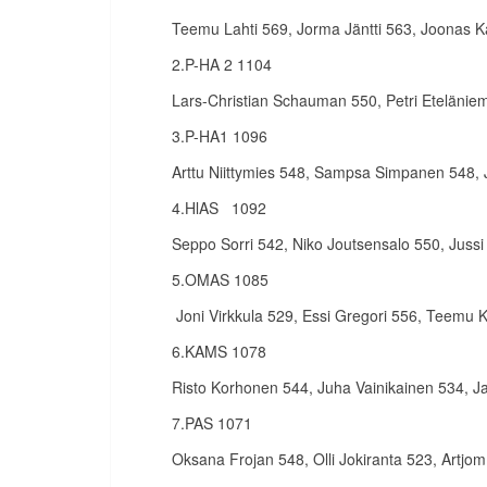
Teemu Lahti 569, Jorma Jäntti 563, Joonas Ka
2.P-HA 2 1104
Lars-Christian Schauman 550, Petri Etelänie
3.P-HA1 1096
Arttu Niittymies 548, Sampsa Simpanen 548, 
4.HlAS 1092
Seppo Sorri 542, Niko Joutsensalo 550, Jussi
5.OMAS 1085
Joni Virkkula 529, Essi Gregori 556, Teemu
6.KAMS 1078
Risto Korhonen 544, Juha Vainikainen 534, 
7.PAS 1071
Oksana Frojan 548, Olli Jokiranta 523, Artjom