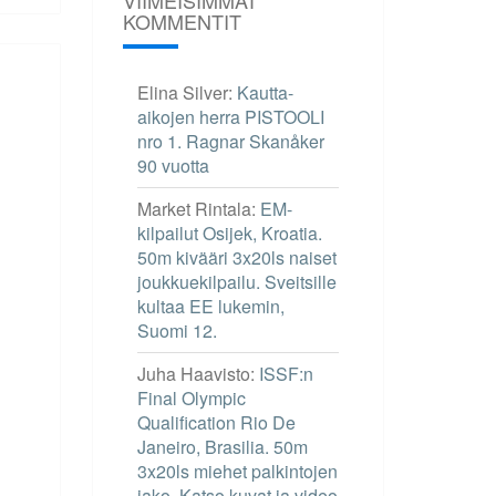
KOMMENTIT
Elina Silver
:
Kautta-
aikojen herra PISTOOLI
nro 1. Ragnar Skanåker
90 vuotta
Market Rintala
:
EM-
kilpailut Osijek, Kroatia.
50m kivääri 3x20ls naiset
joukkuekilpailu. Sveitsille
kultaa EE lukemin,
Suomi 12.
Juha Haavisto
:
ISSF:n
Final Olympic
Qualification Rio De
Janeiro, Brasilia. 50m
3x20ls miehet palkintojen
jako. Katso kuvat ja video