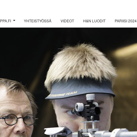
PPA.FI
YHTEISTYÖSSÄ
VIDEOT
H&N LUODIT
PARIISI 2024