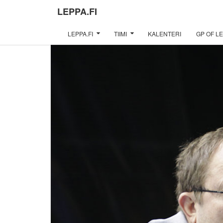
LEPPA.FI
LEPPA.FI
TIIMI
KALENTERI
GP OF LE