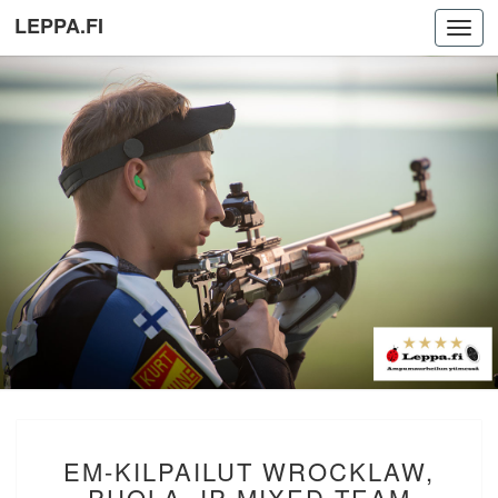
LEPPA.FI
Toggl
navig
EM-
EM-KILPAILUT WROCKLAW,
KILPAILUT
WROCKLAW,
PUOLA. IP MIXED TEAM