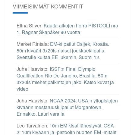
VIIMEISIMMÄT KOMMENTIT
Elina Silver
:
Kautta-aikojen herra PISTOOLI nro
1. Ragnar Skanåker 90 vuotta
Market Rintala
:
EM-kilpailut Osijek, Kroatia.
50m kivääri 3x20ls naiset joukkuekilpailu.
Sveitsille kultaa EE lukemin, Suomi 12.
Juha Haavisto
:
ISSF:n Final Olympic
Qualification Rio De Janeiro, Brasilia. 50m
3x20ls miehet palkintojen jako. Katso kuvat ja
video
Juha Haavisto
:
NCAA 2024: USA:n yliopistojen
kiväärin mestaruuskilpailut Morgantown.
Ennakko. Lauri varalla
Leo Tarvainen
:
10m EM kisat lähestyvät. OSA
2: 10m kiväärin ja -pistoolin nuorten EM -mitalit