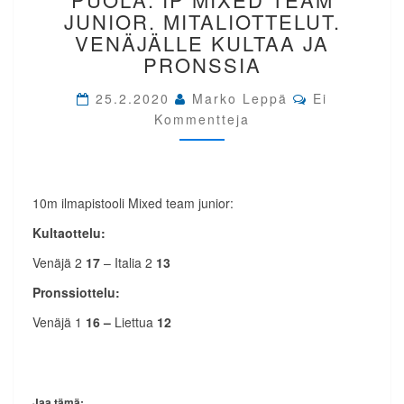
PUOLA.
JUNIOR. MITALIOTTELUT.
IP
VENÄJÄLLE KULTAA JA
MIXED
PRONSSIA
TEAM
JUNIOR.
Comments
25.2.2020
Marko Leppä
Ei
MITALIOTTELUT.
Kommentteja
VENÄJÄLLE
KULTAA
JA
PRONSSIA
10m ilmapistooli Mixed team junior:
Kultaottelu:
Venäjä 2
17
– Italia 2
13
Pronssiottelu:
Venäjä 1
16 –
Liettua
12
Jaa tämä: