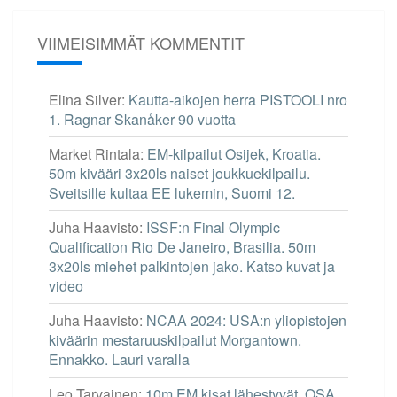
VIIMEISIMMÄT KOMMENTIT
Elina Silver
:
Kautta-aikojen herra PISTOOLI nro
1. Ragnar Skanåker 90 vuotta
Market Rintala
:
EM-kilpailut Osijek, Kroatia.
50m kivääri 3x20ls naiset joukkuekilpailu.
Sveitsille kultaa EE lukemin, Suomi 12.
Juha Haavisto
:
ISSF:n Final Olympic
Qualification Rio De Janeiro, Brasilia. 50m
3x20ls miehet palkintojen jako. Katso kuvat ja
video
Juha Haavisto
:
NCAA 2024: USA:n yliopistojen
kiväärin mestaruuskilpailut Morgantown.
Ennakko. Lauri varalla
Leo Tarvainen
:
10m EM kisat lähestyvät. OSA