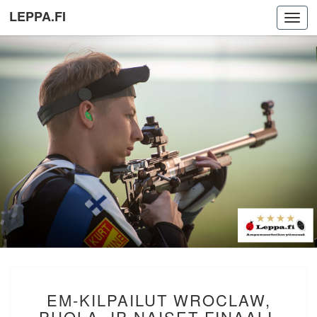
LEPPA.FI
Toggl
navig
EM-
EM-KILPAILUT WROCLAW,
KILPAILUT
WROCLAW,
PUOLA. IP NAISET FINAALI.