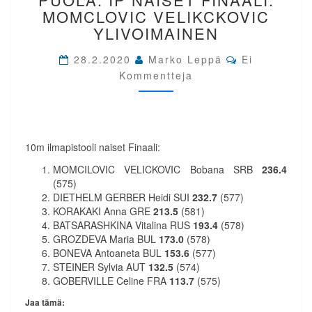
PUOLA.
MOMCLOVIC VELIKCKOVIC
IP
YLIVOIMAINEN
NAISET
FINAALI.
Comments
28.2.2020
Marko Leppä
Ei
MOMCLOVIC
Kommentteja
VELIKCKOVIC
YLIVOIMAINEN
10m ilmapistooli naiset Finaali:
MOMCILOVIC VELICKOVIC Bobana SRB
236.4
(575)
DIETHELM GERBER Heidi SUI
232.7
(577)
KORAKAKI Anna GRE
213.5
(581)
BATSARASHKINA Vitalina RUS
193.4
(578)
GROZDEVA Maria BUL
173.0
(578)
BONEVA Antoaneta BUL
153.6
(577)
STEINER Sylvia AUT
132.5
(574)
GOBERVILLE Celine FRA
113.7
(575)
Jaa tämä: