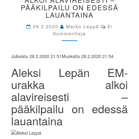
URAKKA
PÄÄKILPAILU ON EDESSÄ
ALKOI
LAUANTAINA
ALAVIREISESTI
–
Comments
29.2.2020
Marko Leppä
Ei
PÄÄKILPAILU
Kommentteja
ON
EDESSÄ
LAUANTAINA
Julkaistu 28.2.2020 21:51Muokattu 28.2.2020 21:54
Aleksi Lepän EM-
urakka alkoi
alavireisesti –
pääkilpailu on edessä
lauantaina