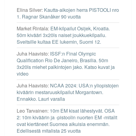
Elina Silver
:
Kautta-aikojen herra PISTOOLI nro
1. Ragnar Skanåker 90 vuotta
Market Rintala
:
EM-kilpailut Osijek, Kroatia.
50m kivääri 3x20ls naiset joukkuekilpailu.
Sveitsille kultaa EE lukemin, Suomi 12.
Juha Haavisto
:
ISSF:n Final Olympic
Qualification Rio De Janeiro, Brasilia. 50m
3x20ls miehet palkintojen jako. Katso kuvat ja
video
Juha Haavisto
:
NCAA 2024: USA:n yliopistojen
kiväärin mestaruuskilpailut Morgantown.
Ennakko. Lauri varalla
Leo Tarvainen
:
10m EM kisat lähestyvät. OSA
2: 10m kiväärin ja -pistoolin nuorten EM -mitalit
ovat kiertäneet Suomea aikuisia enemmän.
Edellisestä mitalista 25 vuotta