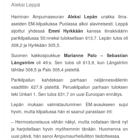
Aleksi Leppä
Haminan Ampumaseuran
Aleksi Lepän
urakka ilma-
aseiden EM-kilpailuissa Puolassa alkoi alavireisesti. Leppä
sijoittui yhdessä
Emmi Hyrkkään
kanssa ilmakiväärin
parikilpailussa 50:nneksi tuloksellaan 613,7. Lepän tulos oli
308,2 ja Hyrkkään 305,5.
Suomen kakkosjoukkue
Marianne Palo – Sebastian
Långström
oli 49:s. Sen tulos oli 613,9, kun Långström
tähtäsi 308,5 ja Palo 305,4 pistettä.
Parikilpailun kahdeksan parhaan neljännesvälieriin
vaadittiin 627,9 pistettä. Peruskilpailun parhaan tuloksen
teki Unkari 1. Sen tulos 631,7 on uusi Euroopan ennätys.
Lepän mukaan valmistautuminen EM-avaukseen sujui
hyvin, mutta kilpailussa hän ei saanut parastaan irti:
– Hermostuneisuus vähän näkyi, mutta nollataan tämä nyt
ja harjoitellaan hyvin myöhemmin tänään. Huomenna on
uusi päivä, hän sanoi Ampumaurheiluliiton tiedotteessa.