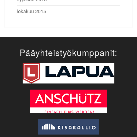
lokakuu 2015
Pääyhteistyökumppanit: