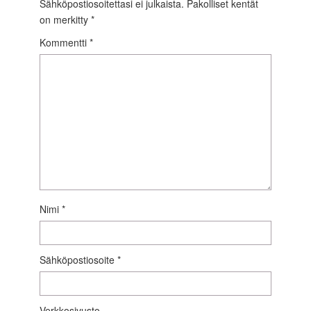
Sähköpostiosoitettasi ei julkaista.
Pakolliset kentät
on merkitty
*
Kommentti
*
Nimi
*
Sähköpostiosoite
*
Verkkosivusto