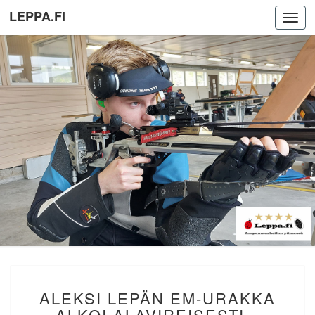
LEPPA.FI
Toggl
navig
ALEKSI
ALEKSI LEPÄN EM-URAKKA
LEPÄN
EM-
ALKOI ALAVIREISESTI –