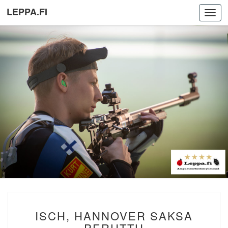
LEPPA.FI
Toggl
navig
ISCH,
ISCH, HANNOVER SAKSA
HANNOVER
SAKSA
PERUTTU