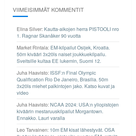
VIIMEISIMMÄT KOMMENTIT
Elina Silver
:
Kautta-aikojen herra PISTOOLI nro
1. Ragnar Skanåker 90 vuotta
Market Rintala
:
EM-kilpailut Osijek, Kroatia.
50m kivääri 3x20ls naiset joukkuekilpailu.
Sveitsille kultaa EE lukemin, Suomi 12.
Juha Haavisto
:
ISSF:n Final Olympic
Qualification Rio De Janeiro, Brasilia. 50m
3x20ls miehet palkintojen jako. Katso kuvat ja
video
Juha Haavisto
:
NCAA 2024: USA:n yliopistojen
kiväärin mestaruuskilpailut Morgantown.
Ennakko. Lauri varalla
Leo Tarvainen
:
10m EM kisat lähestyvät. OSA