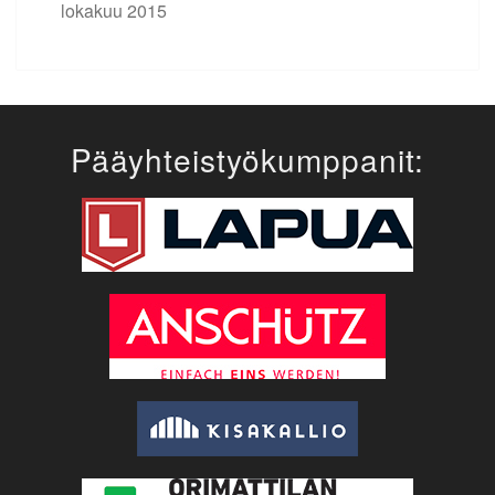
lokakuu 2015
Pääyhteistyökumppanit: