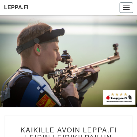
LEPPA.FI
Toggl
navig
KAIKILLE
KAIKILLE AVOIN LEPPA.FI
AVOIN
LEPPA.FI
LEIRIN LEIRIKILPAILUN