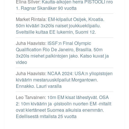
Elina Silver
:
Kautta-aikojen herra PISTOOLI nro
1. Ragnar Skanåker 90 vuotta
Market Rintala
:
EM-kilpailut Osijek, Kroatia.
50m kivääri 3x20ls naiset joukkuekilpailu.
Sveitsille kultaa EE lukemin, Suomi 12.
Juha Haavisto
:
ISSF:n Final Olympic
Qualification Rio De Janeiro, Brasilia. 50m
3x20ls miehet palkintojen jako. Katso kuvat ja
video
Juha Haavisto
:
NCAA 2024: USA:n yliopistojen
kiväärin mestaruuskilpailut Morgantown.
Ennakko. Lauri varalla
Leo Tarvainen
:
10m EM kisat lähestyvät. OSA
2: 10m kiväärin ja -pistoolin nuorten EM -mitalit
ovat kiertäneet Suomea aikuisia enemmän.
Edellisestä mitalista 25 vuotta