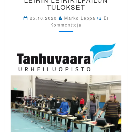
LEIRIN
TULOKSET
LEIRIKILPAILUN
TULOKSET
Comments
25.10.2020
Marko Leppä
Ei
Kommentteja