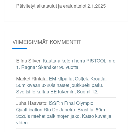
Päivitetyt aikataulut ja eräluettelot
2.1.2025
VIIMEISIMMÄT KOMMENTIT
Elina Silver
:
Kautta-aikojen herra PISTOOLI nro
1. Ragnar Skanåker 90 vuotta
Market Rintala
:
EM-kilpailut Osijek, Kroatia.
50m kivääri 3x20ls naiset joukkuekilpailu.
Sveitsille kultaa EE lukemin, Suomi 12.
Juha Haavisto
:
ISSF:n Final Olympic
Qualification Rio De Janeiro, Brasilia. 50m
3x20ls miehet palkintojen jako. Katso kuvat ja
video