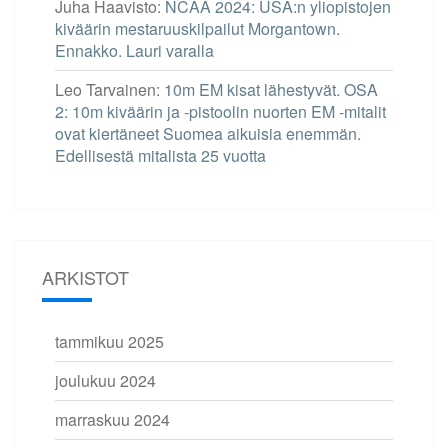
Juha Haavisto
:
NCAA 2024: USA:n yliopistojen
kiväärin mestaruuskilpailut Morgantown.
Ennakko. Lauri varalla
Leo Tarvainen
:
10m EM kisat lähestyvät. OSA
2: 10m kiväärin ja -pistoolin nuorten EM -mitalit
ovat kiertäneet Suomea aikuisia enemmän.
Edellisestä mitalista 25 vuotta
ARKISTOT
tammikuu 2025
joulukuu 2024
marraskuu 2024