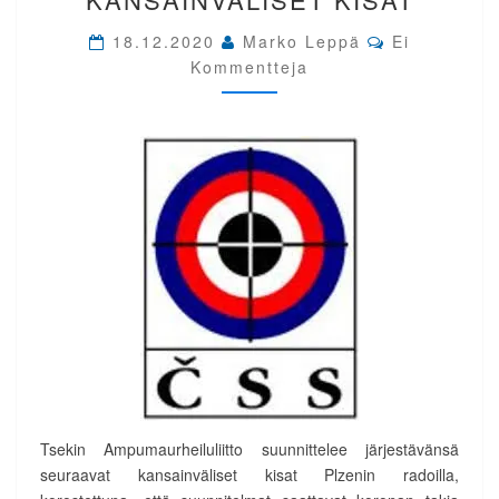
2021
Comments
KANSAINVÄLISET
18.12.2020
Marko Leppä
Ei
KISAT
Kommentteja
Tsekin Ampumaurheiluliitto suunnittelee järjestävänsä
seuraavat kansainväliset kisat Plzenin radoilla,