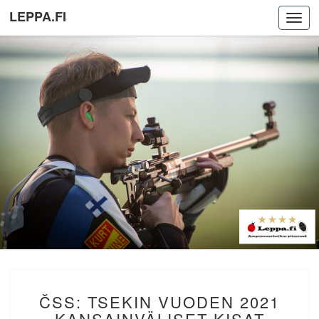
LEPPA.FI
Toggl
navig
ČSS:
ČSS: TSEKIN VUODEN 2021
TSEKIN
VUODEN
KANSAINVÄLISET KISAT