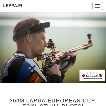
LEPPA.FI
Toggl
navig
300M
300M LAPUA EUROPEAN CUP.
LAPUA
EUROPEAN
ESKILSTUNA RUOTSI