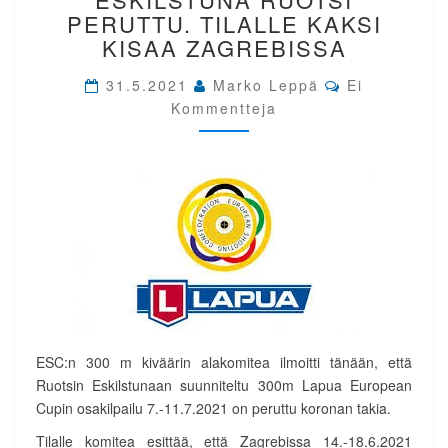
CUP.
PERUTTU. TILALLE KAKSI
ESKILSTUNA
KISAA ZAGREBISSA
RUOTSI
PERUTTU.
Comments
31.5.2021
Marko Leppä
Ei
TILALLE
Kommentteja
KAKSI
KISAA
ZAGREBISSA
ESC:n 300 m kiväärin alakomitea ilmoitti tänään, että
Ruotsin Eskilstunaan suunniteltu 300m Lapua European
Cupin osakilpailu 7.-11.7.2021 on peruttu koronan takia.
Tilalle komitea esittää, että Zagrebissa 14.-18.6.2021