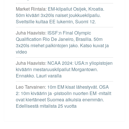
Market Rintala
:
EM-kilpailut Osijek, Kroatia.
50m kivääri 3x20ls naiset joukkuekilpailu.
Sveitsille kultaa EE lukemin, Suomi 12.
Juha Haavisto
:
ISSF:n Final Olympic
Qualification Rio De Janeiro, Brasilia. 50m
3x20ls miehet palkintojen jako. Katso kuvat ja
video
Juha Haavisto
:
NCAA 2024: USA:n yliopistojen
kiväärin mestaruuskilpailut Morgantown.
Ennakko. Lauri varalla
Leo Tarvainen
:
10m EM kisat lähestyvät. OSA
2: 10m kiväärin ja -pistoolin nuorten EM -mitalit
ovat kiertäneet Suomea aikuisia enemmän.
Edellisestä mitalista 25 vuotta