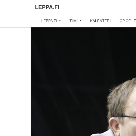
LEPPA.FI
LEPPA.FI
TIIMI
KALENTERI
GP OF LE