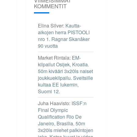
KOMMENTIT
Elina Silver
:
Kautta-
aikojen herra PISTOOLI
nro 1. Ragnar Skanåker
90 vuotta
Market Rintala
:
EM-
kilpailut Osijek, Kroatia.
50m kivääri 3x20ls naiset
joukkuekilpailu. Sveitsille
kultaa EE lukemin,
Suomi 12.
Juha Haavisto
:
ISSF:n
Final Olympic
Qualification Rio De
Janeiro, Brasilia. 50m
3x20ls miehet palkintojen
jako. Katso kuvat ja video