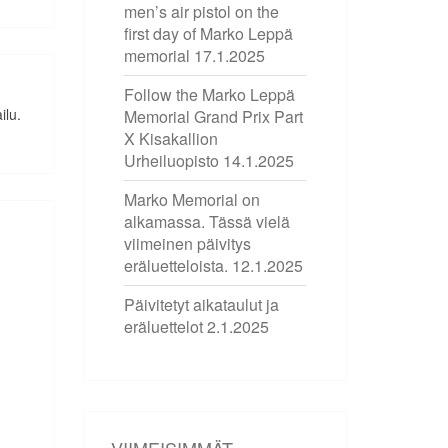
men’s air pistol on the
first day of Marko Leppä
memorial
17.1.2025
Follow the Marko Leppä
ilu.
Memorial Grand Prix Part
X Kisakallion
Urheiluopisto
14.1.2025
Marko Memorial on
alkamassa. Tässä vielä
viimeinen päivitys
eräluetteloista.
12.1.2025
Päivitetyt aikataulut ja
eräluettelot
2.1.2025
VIIMEISIMMÄT