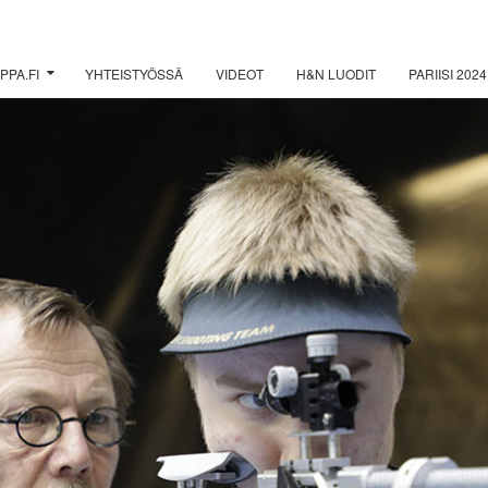
PPA.FI
YHTEISTYÖSSÄ
VIDEOT
H&N LUODIT
PARIISI 2024