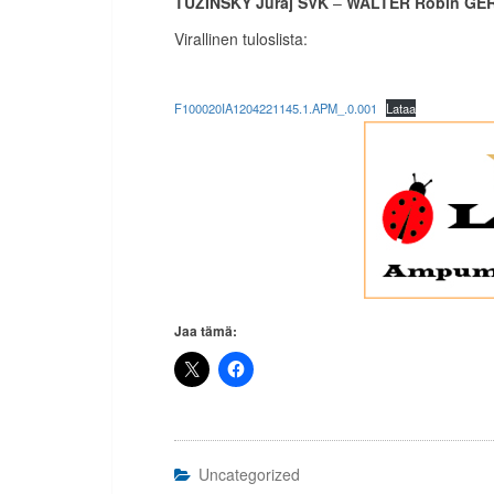
TUZINSKY Juraj SVK
–
WALTER Robin GER 
Virallinen tuloslista:
F100020IA1204221145.1.APM_.0.001
Lataa
Jaa tämä:
Uncategorized