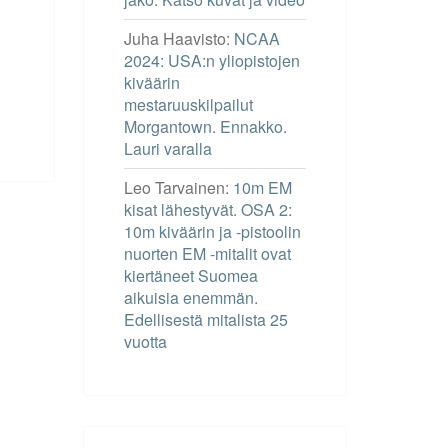
Juha Haavisto
:
NCAA
2024: USA:n yliopistojen
kiväärin
mestaruuskilpailut
Morgantown. Ennakko.
Lauri varalla
Leo Tarvainen
:
10m EM
kisat lähestyvät. OSA 2:
10m kiväärin ja -pistoolin
nuorten EM -mitalit ovat
kiertäneet Suomea
aikuisia enemmän.
Edellisestä mitalista 25
vuotta