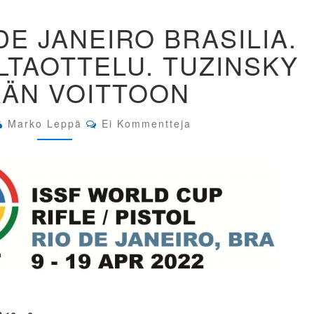
ISSF
DE JANEIRO BRASILIA.
WC
RIO
LTAOTTELU. TUZINSKY
DE
JANEIRO
ÄÄN VOITTOON
BRASILIA.
IP
MIEHET
Comments
Marko Leppä
Ei Kommentteja
KULTAOTTELU.
TUZINSKY
SELVÄÄN
VOITTOON