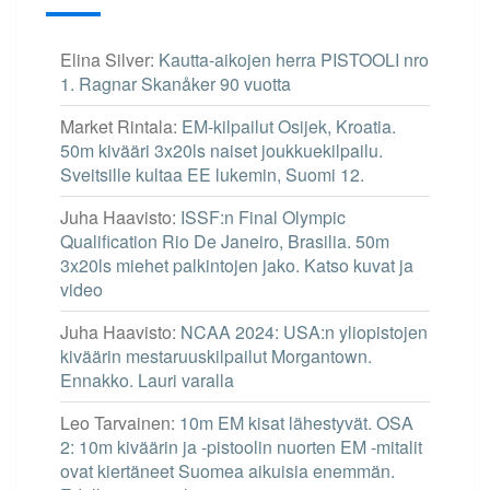
Elina Silver
:
Kautta-aikojen herra PISTOOLI nro
1. Ragnar Skanåker 90 vuotta
Market Rintala
:
EM-kilpailut Osijek, Kroatia.
50m kivääri 3x20ls naiset joukkuekilpailu.
Sveitsille kultaa EE lukemin, Suomi 12.
Juha Haavisto
:
ISSF:n Final Olympic
Qualification Rio De Janeiro, Brasilia. 50m
3x20ls miehet palkintojen jako. Katso kuvat ja
video
Juha Haavisto
:
NCAA 2024: USA:n yliopistojen
kiväärin mestaruuskilpailut Morgantown.
Ennakko. Lauri varalla
Leo Tarvainen
:
10m EM kisat lähestyvät. OSA
2: 10m kiväärin ja -pistoolin nuorten EM -mitalit
ovat kiertäneet Suomea aikuisia enemmän.