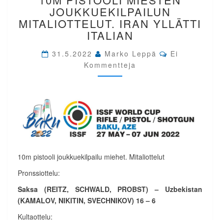
AZERBAIDŽAN.
JOUKKUEKILPAILUN
10M
MITALIOTTELUT. IRAN YLLÄTTI
PISTOOLI
ITALIAN
MIESTEN
JOUKKUEKILPAILUN
Comments
31.5.2022
Marko Leppä
Ei
MITALIOTTELUT.
Kommentteja
IRAN
YLLÄTTI
ITALIAN
10m pistooli joukkuekilpailu miehet. Mitaliottelut
Pronssiottelu:
Saksa (REITZ, SCHWALD, PROBST) –
Uzbekistan
(KAMALOV, NIKITIN, SVECHNIKOV) 16 – 6
Kultaottelu: