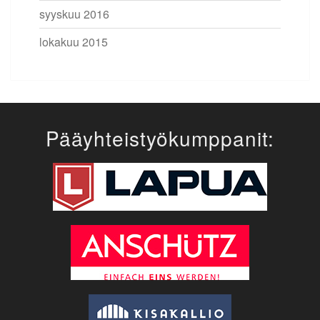
syyskuu 2016
lokakuu 2015
Pääyhteistyökumppanit: