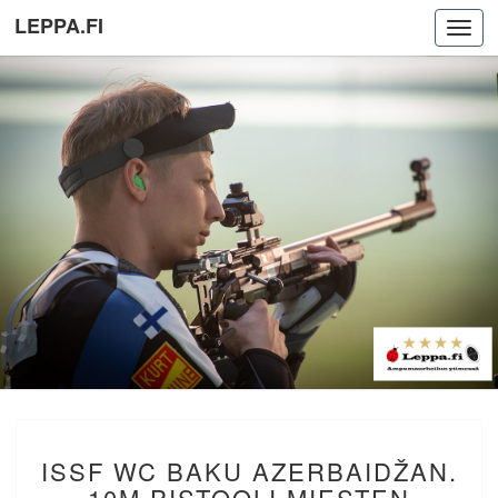
LEPPA.FI
Toggl
navig
ISSF
ISSF WC BAKU AZERBAIDŽAN.
WC
BAKU
10M PISTOOLI MIESTEN