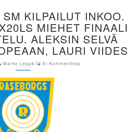
50M
 SM KILPAILUT INKOO.
KIVÄÄRIN
SM
3X20LS MIEHET FINAALI
KILPAILUT
INKOO.
ELU. ALEKSIN SELVÄ
50M
KIVÄÄRI
OPEAAN, LAURI VIIDES
3X20LS
MIEHET
FINAALI
Comments
Marko Leppä
Ei Kommentteja
JA
KULTAOTTELU.
ALEKSIN
SELVÄ
JOHTO
SULI
HOPEAAN,
LAURI
VIIDES