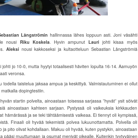
Sebastian Långströmin
hallinnassa lähes loppuun asti. Joni väsähti
ille nousi
Riku Koskela
. Hyvin ampunut
Lauri
johti kisaa myös
des.
Aleksi
nousi kakkoseksi ja kultaotteluun Sebastian Långströmiä
si johti jo 10-0, mutta hyytyi totaalisesti häviten lopulta 16-14. Aamuyön
vaati veronsa.
u todella taistelua jaksaa ampua ja keskittyä. Valmistautuminen ei ollut
i
matkalla dopingtestiin.
hyvän startin polvelta, ainoastaan toisessa sarjassa ”hyvät” ysit söivät
ysiä ainoastaan kahteen sarjaan. Pystyssä oli vaikeuksia kirkkauden
ivat hämärässä ja se teki tähtäämisestä vaikeaa. Ei tiennyt oli kympissä,
stä. Finaali oli hyvää tekemistä polvea lukuunottamatta. Polvella oli
 ja pito olivat kohdallaan. Makuu oli hyvää, kuten pystykin, ainoastaan
ohta pääsi muuttumaan ja osumat menivät oikealle. Kuitenkin tyytyväinen