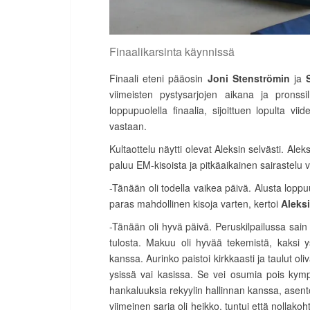
Finaalikarsinta käynnissä
Finaali eteni pääosin
Joni Stenströmin
ja
viimeisten pystysarjojen aikana ja pronss
loppupuolella finaalia, sijoittuen lopulta vii
vastaan.
Kultaottelu näytti olevat Aleksin selvästi. Alek
paluu EM-kisoista ja pitkäaikainen sairastelu 
-Tänään oli todella vaikea päivä. Alusta loppu
paras mahdollinen kisoja varten, kertoi
Aleks
-Tänään oli hyvä päivä. Peruskilpailussa sain 
tulosta. Makuu oli hyvää tekemistä, kaksi 
kanssa. Aurinko paistoi kirkkaasti ja taulut ol
ysissä vai kasissa. Se vei osumia pois kympi
hankaluuksia rekyylin hallinnan kanssa, asento
viimeinen sarja oli heikko, tuntui että nollak