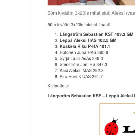
50m kivääin 3x20ls mitalistut: Aleksi (v
50m kivääri 3x20ls miehet finaali:
Långström Sebastian KSF 403.2 GM
Leppä Aleksi HAS 402.5
GM
Koskela Riku P-HA 401.1
Rutonen Juha HAS 395.8
Syrjä Lauri AsAs 349.3
Stenström Joni RS 347.3
Kasi Aleksi IMAS 292.3
Airo Roni K-UAS 291.7
Kultaottelu:
Långström Sebastian KSF – Leppä Aleksi 