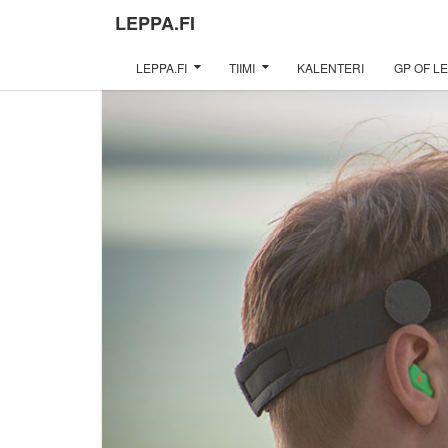
LEPPA.FI
LEPPA.FI
TIIMI
KALENTERI
GP OF LE