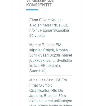
KOMMENTIT
Elina Silver
:
Kautta-
aikojen herra PISTOOLI
nro 1. Ragnar Skanåker
90 vuotta
Market Rintala
:
EM-
kilpailut Osijek, Kroatia.
50m kivääri 3x20ls naiset
joukkuekilpailu. Sveitsille
kultaa EE lukemin,
Suomi 12.
Juha Haavisto
:
ISSF:n
Final Olympic
Qualification Rio De
Janeiro, Brasilia. 50m
3x20ls miehet palkintojen
jako. Katso kuvat ja video