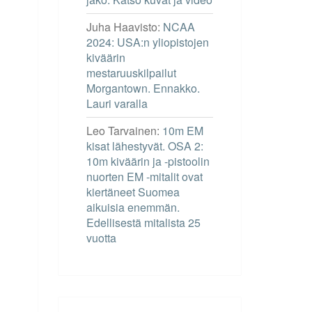
Juha Haavisto
:
NCAA
2024: USA:n yliopistojen
kiväärin
mestaruuskilpailut
Morgantown. Ennakko.
Lauri varalla
Leo Tarvainen
:
10m EM
kisat lähestyvät. OSA 2:
10m kiväärin ja -pistoolin
nuorten EM -mitalit ovat
kiertäneet Suomea
aikuisia enemmän.
Edellisestä mitalista 25
vuotta