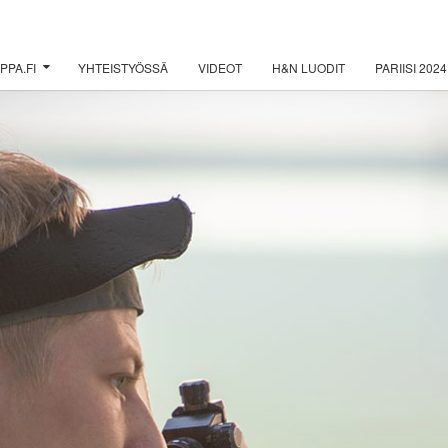
PPA.FI
YHTEISTYÖSSÄ
VIDEOT
H&N LUODIT
PARIISI 2024