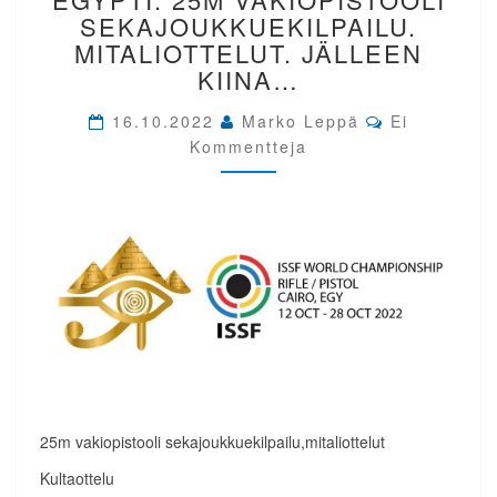
EGYPTI.
SEKAJOUKKUEKILPAILU.
25M
MITALIOTTELUT. JÄLLEEN
VAKIOPISTOOLI
KIINA…
SEKAJOUKKUEKILPAILU.
MITALIOTTELUT.
Comments
16.10.2022
Marko Leppä
Ei
JÄLLEEN
Kommentteja
KIINA…
25m vakiopistooli sekajoukkuekilpailu,mitaliottelut
Kultaottelu