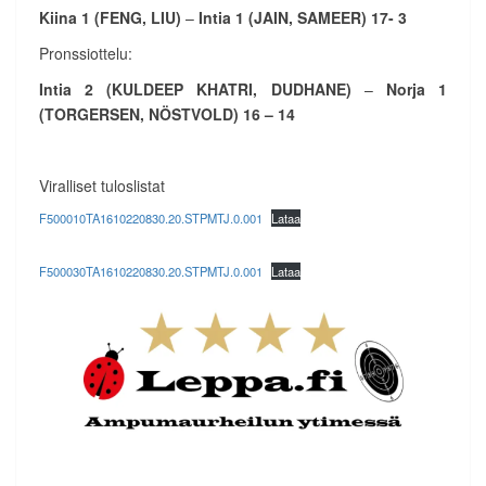
Kiina 1 (FENG, LIU)
–
Intia 1 (JAIN, SAMEER) 17- 3
Pronssiottelu:
Intia 2 (KULDEEP KHATRI, DUDHANE)
–
Norja 1
(TORGERSEN, NÖSTVOLD) 16 – 14
Viralliset tuloslistat
F500010TA1610220830.20.STPMTJ.0.001
Lataa
F500030TA1610220830.20.STPMTJ.0.001
Lataa