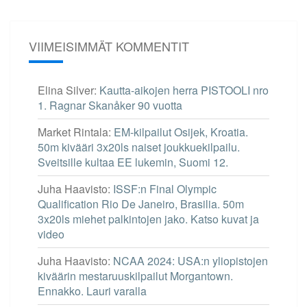
VIIMEISIMMÄT KOMMENTIT
Elina Silver
:
Kautta-aikojen herra PISTOOLI nro
1. Ragnar Skanåker 90 vuotta
Market Rintala
:
EM-kilpailut Osijek, Kroatia.
50m kivääri 3x20ls naiset joukkuekilpailu.
Sveitsille kultaa EE lukemin, Suomi 12.
Juha Haavisto
:
ISSF:n Final Olympic
Qualification Rio De Janeiro, Brasilia. 50m
3x20ls miehet palkintojen jako. Katso kuvat ja
video
Juha Haavisto
:
NCAA 2024: USA:n yliopistojen
kiväärin mestaruuskilpailut Morgantown.
Ennakko. Lauri varalla