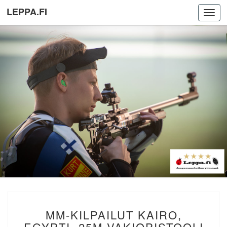
LEPPA.FI
Toggl
navig
MM-
MM-KILPAILUT KAIRO,
KILPAILUT
KAIRO,
EGYPTI. 25M VAKIOPISTOOLI