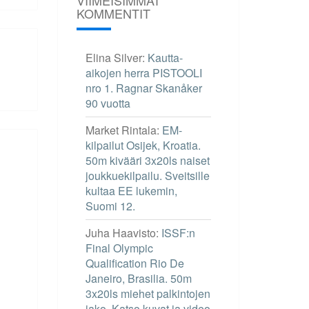
KOMMENTIT
Elina Silver
:
Kautta-
aikojen herra PISTOOLI
nro 1. Ragnar Skanåker
90 vuotta
Market Rintala
:
EM-
kilpailut Osijek, Kroatia.
50m kivääri 3x20ls naiset
joukkuekilpailu. Sveitsille
kultaa EE lukemin,
Suomi 12.
Juha Haavisto
:
ISSF:n
Final Olympic
Qualification Rio De
Janeiro, Brasilia. 50m
3x20ls miehet palkintojen
jako. Katso kuvat ja video