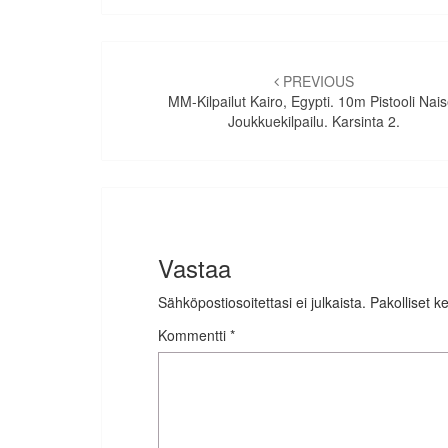
Artikkelien
selaus
PREVIOUS
MM-Kilpailut Kairo, Egypti. 10m Pistooli Nais
Joukkuekilpailu. Karsinta 2.
Vastaa
Sähköpostiosoitettasi ei julkaista.
Pakolliset k
Kommentti
*