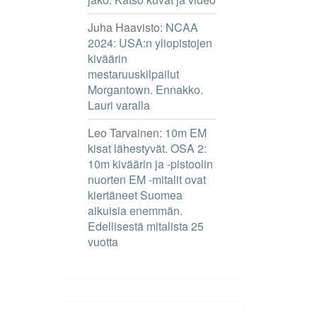
Juha Haavisto
:
NCAA
2024: USA:n yliopistojen
kiväärin
mestaruuskilpailut
Morgantown. Ennakko.
Lauri varalla
Leo Tarvainen
:
10m EM
kisat lähestyvät. OSA 2:
10m kiväärin ja -pistoolin
nuorten EM -mitalit ovat
kiertäneet Suomea
aikuisia enemmän.
Edellisestä mitalista 25
vuotta