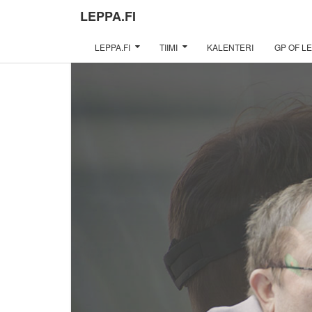
LEPPA.FI
LEPPA.FI
TIIMI
KALENTERI
GP OF LE