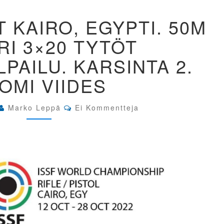
MM-
T KAIRO, EGYPTI. 50M
KILPAILUT
KAIRO,
RI 3×20 TYTÖT
EGYPTI.
50M
PAILU. KARSINTA 2.
KIVÄÄRI
3×20
OMI VIIDES
TYTÖT
JOUKKUEKILPAILU.
KARSINTA
Comments
Marko Leppä
Ei Kommentteja
2.
SUOMI
VIIDES