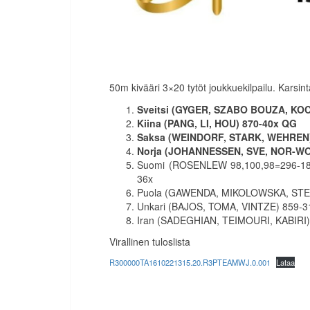
50m kivääri 3×20 tytöt joukkuekilpailu. Karsint
Sveitsi (GYGER, SZABO BOUZA, KOC
Kiina (PANG, LI, HOU) 870-40x
QG
Saksa (WEINDORF, STARK, WEHREN)
Norja (JOHANNESSEN, SVE, NOR-WO
Suomi (ROSENLEW 98,100,98=296-18x
36x
Puola (GAWENDA, MIKOLOWSKA, STE
Unkari (BAJOS, TOMA, VINTZE) 859-3
Iran (SADEGHIAN, TEIMOURI, KABIRI)
Virallinen tuloslista
R300000TA1610221315.20.R3PTEAMWJ.0.001
Lataa