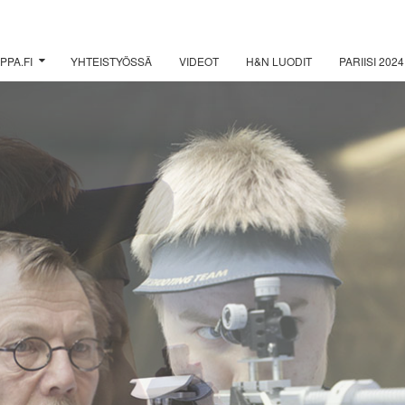
PPA.FI
YHTEISTYÖSSÄ
VIDEOT
H&N LUODIT
PARIISI 2024