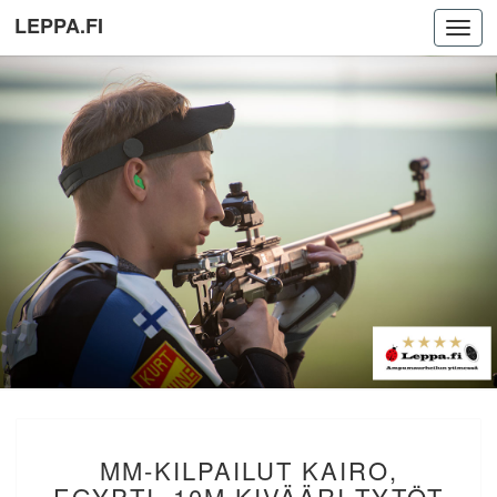
LEPPA.FI
Toggl
navig
MM-
MM-KILPAILUT KAIRO,
KILPAILUT
KAIRO,
EGYPTI. 10M KIVÄÄRI TYTÖT