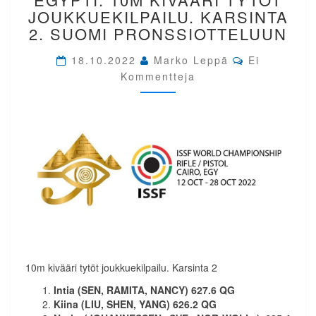
EGYPTI.
JOUKKUEKILPAILU. KARSINTA
10M
2. SUOMI PRONSSIOTTELUUN
KIVÄÄRI
TYTÖT
Comments
18.10.2022
Marko Leppä
Ei
JOUKKUEKILPAILU.
Kommentteja
KARSINTA
2.
SUOMI
PRONSSIOTTELUUN
10m kivääri tytöt joukkuekilpailu. Karsinta 2
Intia (SEN, RAMITA, NANCY) 627.6 QG
Kiina (LIU, SHEN, YANG) 626.2 QG