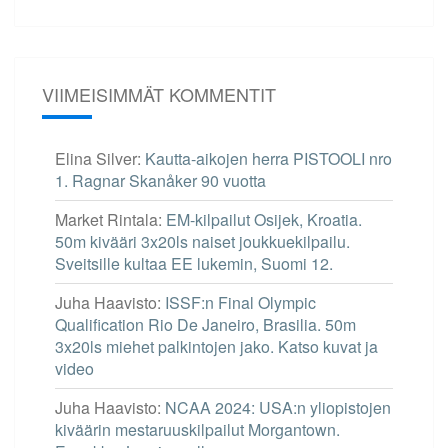
VIIMEISIMMÄT KOMMENTIT
Elina Silver
:
Kautta-aikojen herra PISTOOLI nro
1. Ragnar Skanåker 90 vuotta
Market Rintala
:
EM-kilpailut Osijek, Kroatia.
50m kivääri 3x20ls naiset joukkuekilpailu.
Sveitsille kultaa EE lukemin, Suomi 12.
Juha Haavisto
:
ISSF:n Final Olympic
Qualification Rio De Janeiro, Brasilia. 50m
3x20ls miehet palkintojen jako. Katso kuvat ja
video
Juha Haavisto
:
NCAA 2024: USA:n yliopistojen
kiväärin mestaruuskilpailut Morgantown.