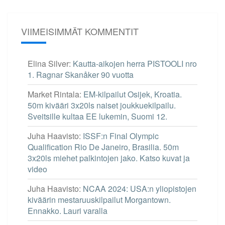
VIIMEISIMMÄT KOMMENTIT
Elina Silver
:
Kautta-aikojen herra PISTOOLI nro
1. Ragnar Skanåker 90 vuotta
Market Rintala
:
EM-kilpailut Osijek, Kroatia.
50m kivääri 3x20ls naiset joukkuekilpailu.
Sveitsille kultaa EE lukemin, Suomi 12.
Juha Haavisto
:
ISSF:n Final Olympic
Qualification Rio De Janeiro, Brasilia. 50m
3x20ls miehet palkintojen jako. Katso kuvat ja
video
Juha Haavisto
:
NCAA 2024: USA:n yliopistojen
kiväärin mestaruuskilpailut Morgantown.
Ennakko. Lauri varalla