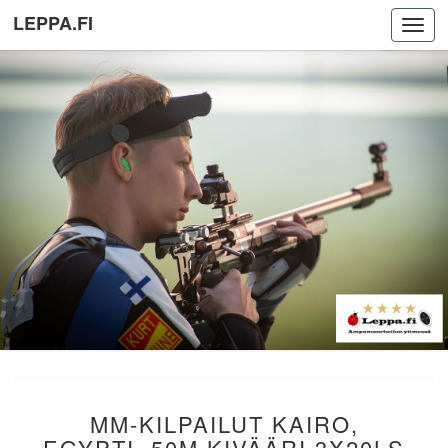
LEPPA.FI
Toggl
navig
MM-
MM-KILPAILUT KAIRO,
KILPAILUT
KAIRO,
EGYPTI. 50M KIVÄÄRI 3X20LS