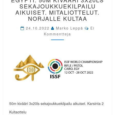
EGYPTI.
SEKAJOUKKUEKILPAILU
50M
AIKUISET. MITALIOTTELUT.
KIVÄÄRI
NORJALLE KULTAA
3X20LS
SEKAJOUKKUEKILPAILU
Comments
24.10.2022
Marko Leppä
Ei
AIKUISET.
Kommentteja
MITALIOTTELUT.
NORJALLE
KULTAA
50m kivääri 3x20ls sekajoukkuekilpailu aikuiset. Karsinta 2
Kultaottelu