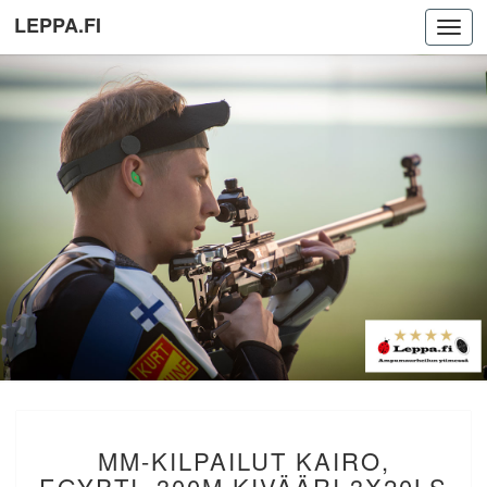
LEPPA.FI
Toggl
navig
MM-
MM-KILPAILUT KAIRO,
KILPAILUT
KAIRO,
EGYPTI. 300M KIVÄÄRI 3X20LS