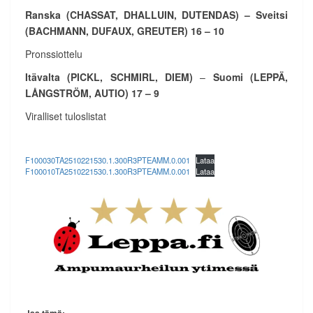
Ranska (CHASSAT, DHALLUIN, DUTENDAS) – Sveitsi
(BACHMANN, DUFAUX, GREUTER) 16 – 10
Pronssiottelu
Itävalta (PICKL, SCHMIRL, DIEM)
–
Suomi (LEPPÄ,
LÅNGSTRÖM, AUTIO) 17 – 9
Viralliset tuloslistat
F100030TA2510221530.1.300R3PTEAMM.0.001
Lataa
F100010TA2510221530.1.300R3PTEAMM.0.001
Lataa
Jaa tämä: