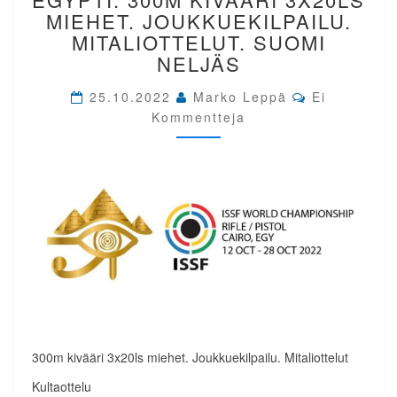
EGYPTI.
MIEHET. JOUKKUEKILPAILU.
300M
MITALIOTTELUT. SUOMI
KIVÄÄRI
NELJÄS
3X20LS
MIEHET.
Comments
25.10.2022
Marko Leppä
Ei
JOUKKUEKILPAILU.
Kommentteja
MITALIOTTELUT.
SUOMI
NELJÄS
300m kivääri 3x20ls miehet. Joukkuekilpailu. Mitaliottelut
Kultaottelu