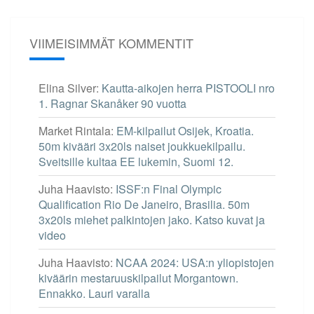
VIIMEISIMMÄT KOMMENTIT
Elina Silver
:
Kautta-aikojen herra PISTOOLI nro
1. Ragnar Skanåker 90 vuotta
Market Rintala
:
EM-kilpailut Osijek, Kroatia.
50m kivääri 3x20ls naiset joukkuekilpailu.
Sveitsille kultaa EE lukemin, Suomi 12.
Juha Haavisto
:
ISSF:n Final Olympic
Qualification Rio De Janeiro, Brasilia. 50m
3x20ls miehet palkintojen jako. Katso kuvat ja
video
Juha Haavisto
:
NCAA 2024: USA:n yliopistojen
kiväärin mestaruuskilpailut Morgantown.
Ennakko. Lauri varalla