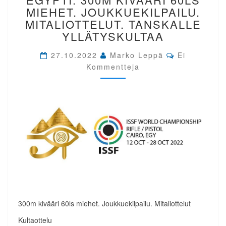
EGYPTI.
MIEHET. JOUKKUEKILPAILU.
300M
MITALIOTTELUT. TANSKALLE
KIVÄÄRI
YLLÄTYSKULTAA
60LS
MIEHET.
Comments
27.10.2022
Marko Leppä
Ei
JOUKKUEKILPAILU.
Kommentteja
MITALIOTTELUT.
TANSKALLE
YLLÄTYSKULTAA
300m kivääri 60ls miehet. Joukkuekilpailu. Mitaliottelut
Kultaottelu