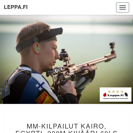
LEPPA.FI
Toggl
navig
MM-
MM-KILPAILUT KAIRO,
KILPAILUT
KAIRO,
EGYPTI. 300M KIVÄÄRI 60LS