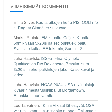
VIIMEISIMMÄT KOMMENTIT
Elina Silver
:
Kautta-aikojen herra PISTOOLI nro
1. Ragnar Skanåker 90 vuotta
Market Rintala
:
EM-kilpailut Osijek, Kroatia.
50m kivääri 3x20ls naiset joukkuekilpailu.
Sveitsille kultaa EE lukemin, Suomi 12.
Juha Haavisto
:
ISSF:n Final Olympic
Qualification Rio De Janeiro, Brasilia. 50m
3x20ls miehet palkintojen jako. Katso kuvat ja
video
Juha Haavisto
:
NCAA 2024: USA:n yliopistojen
kiväärin mestaruuskilpailut Morgantown.
Ennakko. Lauri varalla
Leo Tarvainen
:
10m EM kisat lähestyvät. OSA
2: 10m kiväärin ja -pistoolin nuorten EM -mitalit