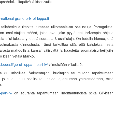
sahdella iltapäivällä kisasivuille.
ernational-grand-prix-of-leppa.fi
ällähetkellä ilmoittautumassa ulkomaalaisia osallistujia Portugalista,
iden osallistujien määrä, jotka ovat joko pyytäneet tarkempia ohjeita
sta olisi tulossa yhdestä seurasta 6 osallistuja. On todella hienoa, että
 voimakasta kiinnostusta. Tämä tarkoittaa sitä, että kahdeksannesta
arasta mahdollista kansainvälisyyttä ja haasteita suomalaisurheilijoille
o kisan vetäjä
Marko
.
leppa.fi/gp-of-leppa-fi-part-iv/
viimeistään viikolla 2.
80 urheilijaa. Valmentajien, huoltajien tai muiden tapahtumaan
tta jokainen muu osallistuja nostaa tapahtuman yhteismäärään, mikä
n.
-part-iv/
on seuranta tapahtumaan ilmoittautuneista sekä GP-kisan