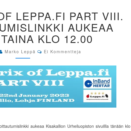
GRAND
F LEPPA.FI PART VIII.
PRIX
OF
UMISLINKKI AUKEAA
LEPPA.FI
PART
AINA KLO 12.00
VIII.
ILMOITTAUTUMISLINKKI
AUKEAA
Comments
Marko Leppä
Ei Kommentteja
MAANANTAINA
KLO
12.00
ittautumislinkki aukeaa Kisakallion Urheiluopiston sivuillla tänään klo