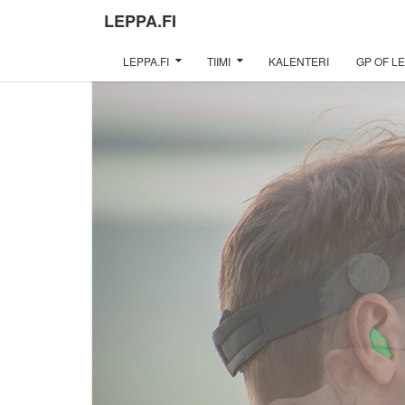
LEPPA.FI
LEPPA.FI
TIIMI
KALENTERI
GP OF LE