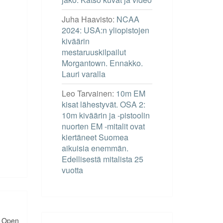
Juha Haavisto
:
NCAA
2024: USA:n yliopistojen
kiväärin
mestaruuskilpailut
Morgantown. Ennakko.
Lauri varalla
Leo Tarvainen
:
10m EM
kisat lähestyvät. OSA 2:
10m kiväärin ja -pistoolin
nuorten EM -mitalit ovat
kiertäneet Suomea
aikuisia enemmän.
Edellisestä mitalista 25
vuotta
l Open