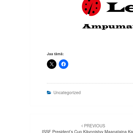
Jaa tämä:
Uncategorized
Artikkelien
selaus
PREVIOUS
ISSF President’s Cup Käynnistyy Maanataina Ka