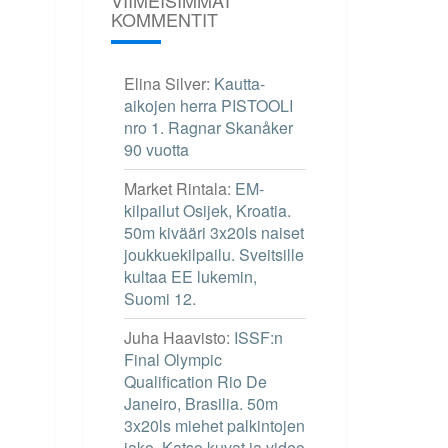
KOMMENTIT
Elina Silver
:
Kautta-
aikojen herra PISTOOLI
nro 1. Ragnar Skanåker
90 vuotta
Market Rintala
:
EM-
kilpailut Osijek, Kroatia.
50m kivääri 3x20ls naiset
joukkuekilpailu. Sveitsille
kultaa EE lukemin,
Suomi 12.
Juha Haavisto
:
ISSF:n
Final Olympic
Qualification Rio De
Janeiro, Brasilia. 50m
3x20ls miehet palkintojen
jako. Katso kuvat ja video