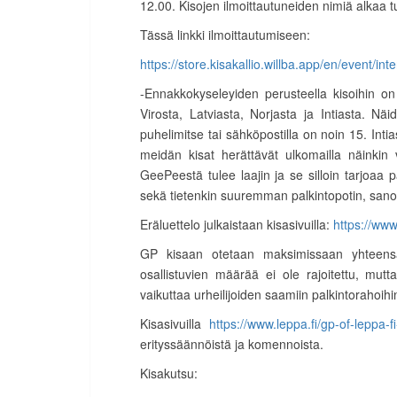
12.00. Kisojen ilmoittautuneiden nimiä alkaa tup
Tässä linkki ilmoittautumiseen:
https://store.kisakallio.willba.app/en/event/int
-Ennakkokyseleyiden perusteella kisoihin on t
Virosta, Latviasta, Norjasta ja Intiasta. Nä
puhelimitse tai sähköpostilla on noin 15. Intia
meidän kisat herättävät ulkomailla näinkin
GeePeestä tulee laajin ja se silloin tarjoaa p
sekä tietenkin suuremman palkintopotin, sano
Eräluettelo julkaistaan kisasivuilla:
https://www.
GP kisaan otetaan maksimissaan yhteensä 
osallistuvien määrää ei ole rajoitettu, mu
vaikuttaa urheilijoiden saamiin palkintorahoihi
Kisasivuilla
https://www.leppa.fi/gp-of-leppa-fi
erityssäännöistä ja komennoista.
Kisakutsu: