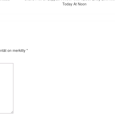
Today At Noon
entät on merkitty
*