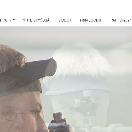
PPA.FI
YHTEISTYÖSSÄ
VIDEOT
H&N LUODIT
PARIISI 2024