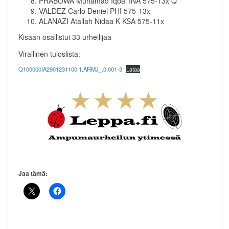
PRABOWA Muhamad Iqbal INA 575-13x Q
VALDEZ Carlo Deniel PHI 575-13x
ALANAZI Atallah Nidaa K KSA 575-11x
Kisaan osallistui 33 urheilijaa
Virallinen tuloslista:
Q100000IA2901231100.1.ARMJ_.0.001-3
Lataa
Jaa tämä: