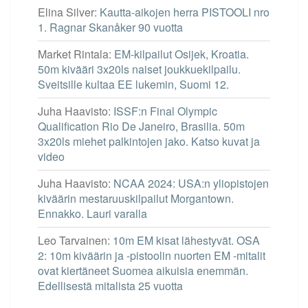
Elina Silver
:
Kautta-aikojen herra PISTOOLI nro
1. Ragnar Skanåker 90 vuotta
Market Rintala
:
EM-kilpailut Osijek, Kroatia.
50m kivääri 3x20ls naiset joukkuekilpailu.
Sveitsille kultaa EE lukemin, Suomi 12.
Juha Haavisto
:
ISSF:n Final Olympic
Qualification Rio De Janeiro, Brasilia. 50m
3x20ls miehet palkintojen jako. Katso kuvat ja
video
Juha Haavisto
:
NCAA 2024: USA:n yliopistojen
kiväärin mestaruuskilpailut Morgantown.
Ennakko. Lauri varalla
Leo Tarvainen
:
10m EM kisat lähestyvät. OSA
2: 10m kiväärin ja -pistoolin nuorten EM -mitalit
ovat kiertäneet Suomea aikuisia enemmän.
Edellisestä mitalista 25 vuotta