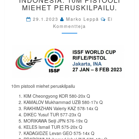
INDONESIA.
MIEHET PERUSKILPAILU.
10M
PISTOOLI
Comments
29.1.2023
Marko Leppä
Ei
MIEHET
Kommentteja
PERUSKILPAILU.
10m pistooli miehet peruskilpailu
KIM Cheongyong KOR 580-20x Q
KAMALOV Mukhammad UZB 580-17x Q
RAKHIMZHAN Valeriy KAZ 578-14x Q
DIKEC Yusuf TUR 577-23x Q
MORIKAWA Seiji JPN 576-19x Q
KELES Ismail TUR 575-20x Q
KADAGIDZE Levan GEO 575-14x Q