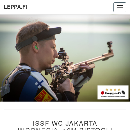
LEPPA.FI
Toggl
navig
ISSF
ISSF WC JAKARTA
WC
JAKARTA
INDONESIA. 10M PISTOOLI