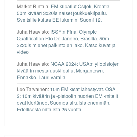
Market Rintala
:
EM-kilpailut Osijek, Kroatia.
50m kivääri 3x20ls naiset joukkuekilpailu.
Sveitsille kultaa EE lukemin, Suomi 12.
Juha Haavisto
:
ISSF:n Final Olympic
Qualification Rio De Janeiro, Brasilia. 50m
3x20ls miehet palkintojen jako. Katso kuvat ja
video
Juha Haavisto
:
NCAA 2024: USA:n yliopistojen
kiväärin mestaruuskilpailut Morgantown.
Ennakko. Lauri varalla
Leo Tarvainen
:
10m EM kisat lähestyvät. OSA
2: 10m kiväärin ja -pistoolin nuorten EM -mitalit
ovat kiertäneet Suomea aikuisia enemmän.
Edellisestä mitalista 25 vuotta