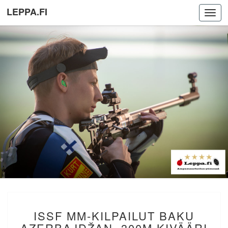
LEPPA.FI
Toggl
navig
ISSF
ISSF MM-KILPAILUT BAKU
MM-
KILPAILUT
AZERBAJDŽAN. 300M KIVÄÄRI