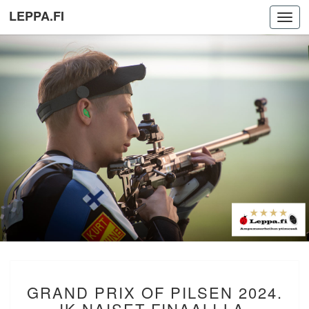
LEPPA.FI
Toggl
navig
GRAND
GRAND PRIX OF PILSEN 2024.
PRIX
OF
IK NAISET FINAALI LA.