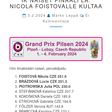
PILSEN
NICOLA FOISTOVALLE KULTAA
2024.
IK
Comments
3.2.2024
Marko Leppä
Ei
NAISET
Kommentteja
FINAALI
LA.
NICOLA
FOISTOVALLE
KULTAA
10m ilmakivääri naiset, peruskilpailu
FOISTOVÁ Nikola CZE 251.9
BRÁZDOVÁ Lucie CZE 251.3
PIOTROWSKA Julia POL 230.0
ŠTEFÁNKOVÁ Kateřina CZE 207.7
KOKOŠKOVÁ Daniela CZE 185.9
ETRICHOVÁ Gabriela CZE 164.8
FÖLZER Verona AUT 143.8
BRABCOVÁ Karolína CZE 123.1