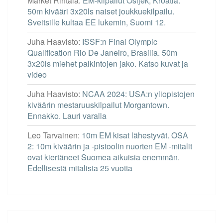
Market Rintala
:
EM-kilpailut Osijek, Kroatia.
50m kivääri 3x20ls naiset joukkuekilpailu.
Sveitsille kultaa EE lukemin, Suomi 12.
Juha Haavisto
:
ISSF:n Final Olympic
Qualification Rio De Janeiro, Brasilia. 50m
3x20ls miehet palkintojen jako. Katso kuvat ja
video
Juha Haavisto
:
NCAA 2024: USA:n yliopistojen
kiväärin mestaruuskilpailut Morgantown.
Ennakko. Lauri varalla
Leo Tarvainen
:
10m EM kisat lähestyvät. OSA
2: 10m kiväärin ja -pistoolin nuorten EM -mitalit
ovat kiertäneet Suomea aikuisia enemmän.
Edellisestä mitalista 25 vuotta