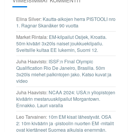
Elina Silver
:
Kautta-aikojen herra PISTOOLI nro
1. Ragnar Skanåker 90 vuotta
Market Rintala
:
EM-kilpailut Osijek, Kroatia.
50m kivääri 3x20ls naiset joukkuekilpailu.
Sveitsille kultaa EE lukemin, Suomi 12.
Juha Haavisto
:
ISSF:n Final Olympic
Qualification Rio De Janeiro, Brasilia. 50m
3x20ls miehet palkintojen jako. Katso kuvat ja
video
Juha Haavisto
:
NCAA 2024: USA:n yliopistojen
kiväärin mestaruuskilpailut Morgantown.
Ennakko. Lauri varalla
Leo Tarvainen
:
10m EM kisat lähestyvät. OSA
2: 10m kiväärin ja -pistoolin nuorten EM -mitalit
ovat kiertäneet Suomea aikuisia enemmän.