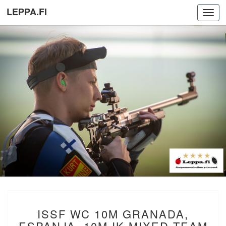
LEPPA.FI
Toggl
navig
ISSF
ISSF WC 10M GRANADA,
WC
10M
ESPANJA. 10M IK MIXED TEAM