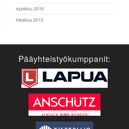
syyskuu 2016
lokakuu 2015
Pääyhteistyökumppanit: