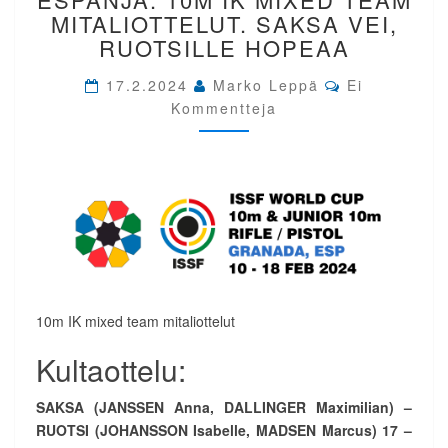
GRANADA,
MITALIOTTELUT. SAKSA VEI,
ESPANJA.
RUOTSILLE HOPEAA
10M
IK
Comments
17.2.2024
Marko Leppä
Ei
MIXED
Kommentteja
TEAM
MITALIOTTELUT.
SAKSA
VEI,
RUOTSILLE
HOPEAA
10m IK mixed team mitaliottelut
Kultaottelu:
SAKSA (JANSSEN Anna, DALLINGER Maximilian) –
RUOTSI (JOHANSSON Isabelle, MADSEN Marcus) 17 –