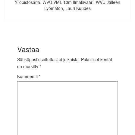
Yliopistosarja. WVU-VMI. 10m Ilmakivääri. WVU Jälleen
Lyömätön, Lauri Kuudes
Vastaa
Sähköpostiosoitettasi ei julkaista.
Pakolliset kentät
on merkitty
*
Kommentti
*