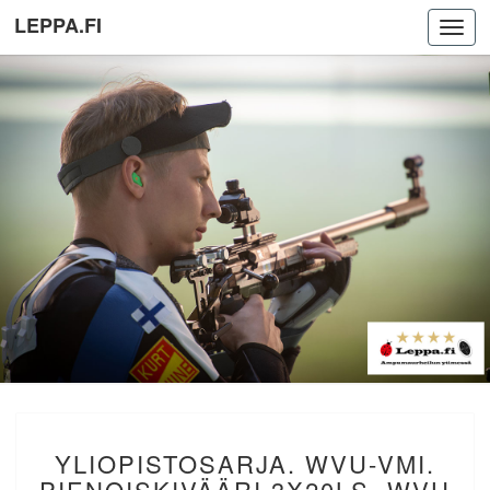
LEPPA.FI
Toggl
navig
YLIOPISTOSARJA.
YLIOPISTOSARJA. WVU-VMI.
WVU-
VMI.
PIENOISKIVÄÄRI 3X20LS. WVU