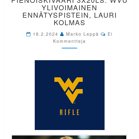
PIENOISKIVÄÄRI
YLIVOIMAINEN
3X20LS.
ENNÄTYSPISTEIN, LAURI
WVU
KOLMAS
YLIVOIMAINEN
ENNÄTYSPISTEIN,
Comments
18.2.2024
Marko Leppä
Ei
LAURI
Kommentteja
KOLMAS