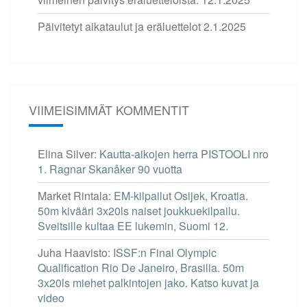
Päivitetyt aikataulut ja eräluettelot
2.1.2025
VIIMEISIMMÄT KOMMENTIT
Elina Silver
:
Kautta-aikojen herra PISTOOLI nro
1. Ragnar Skanåker 90 vuotta
Market Rintala
:
EM-kilpailut Osijek, Kroatia.
50m kivääri 3x20ls naiset joukkuekilpailu.
Sveitsille kultaa EE lukemin, Suomi 12.
Juha Haavisto
:
ISSF:n Final Olympic
Qualification Rio De Janeiro, Brasilia. 50m
3x20ls miehet palkintojen jako. Katso kuvat ja
video