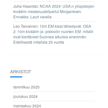
Juha Haavisto
:
NCAA 2024: USA:n yliopistojen
kiväärin mestaruuskilpailut Morgantown.
Ennakko. Lauri varalla
Leo Tarvainen
:
10m EM kisat lähestyvät. OSA
2: 10m kiväärin ja -pistoolin nuorten EM -mitalit
ovat kiertäneet Suomea aikuisia enemmän.
Edellisestä mitalista 25 vuotta
ARKISTOT
tammikuu 2025
joulukuu 2024
marraskuu 2024