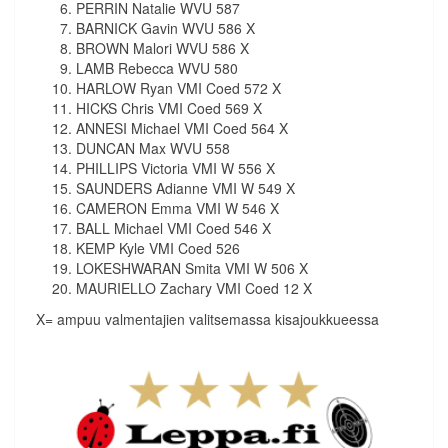
PERRIN Natalie WVU 587
BARNICK Gavin WVU 586 X
BROWN Malori WVU 586 X
LAMB Rebecca WVU 580
HARLOW Ryan VMI Coed 572 X
HICKS Chris VMI Coed 569 X
ANNESI Michael VMI Coed 564 X
DUNCAN Max WVU 558
PHILLIPS Victoria VMI W 556 X
SAUNDERS Adianne VMI W 549 X
CAMERON Emma VMI W 546 X
BALL Michael VMI Coed 546 X
KEMP Kyle VMI Coed 526
LOKESHWARAN Smita VMI W 506 X
MAURIELLO Zachary VMI Coed 12 X
X= ampuu valmentajien valitsemassa kisajoukkueessa