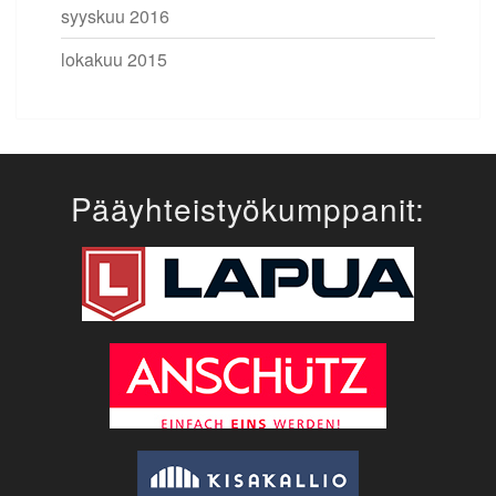
syyskuu 2016
lokakuu 2015
Pääyhteistyökumppanit: