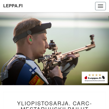
LEPPA.FI
Toggl
navig
YLIOPISTOSARJA.
YLIOPISTOSARJA. CARC-
CARC-
MESTARUUSKILPAILUT
MESTARUUSKILPAILUT