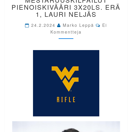
PIENOISKIVÄÄRI
PIENOISKIVÄÄRI 3X20LS. ERÄ
3X20LS.
1, LAURI NELJÄS
ERÄ
1,
Comments
24.2.2024
Marko Leppä
Ei
LAURI
Kommentteja
NELJÄS