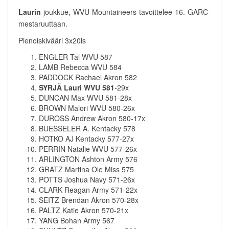
Laurin
joukkue, WVU Mountaineers tavoittelee 16. GARC-
mestaruuttaan.
Pienoiskivääri 3x20ls
ENGLER Tal WVU 587
LAMB Rebecca WVU 584
PADDOCK Rachael Akron 582
SYRJÄ Lauri WVU 581
-29x
DUNCAN Max WVU 581-28x
BROWN Malori WVU 580-26x
DUROSS Andrew Akron 580-17x
BUESSELER A. Kentacky 578
HOTKO AJ Kentacky 577-27x
PERRIN Natalie WVU 577-26x
ARLINGTON Ashton Army 576
GRATZ Martina Ole Miss 575
POTTS Joshua Navy 571-26x
CLARK Reagan Army 571-22x
SEITZ Brendan Akron 570-28x
PALTZ Katie Akron 570-21x
YANG Bohan Army 567