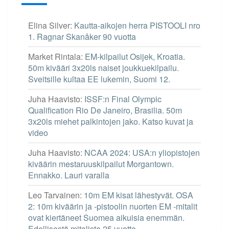
Elina Silver
:
Kautta-aikojen herra PISTOOLI nro
1. Ragnar Skanåker 90 vuotta
Market Rintala
:
EM-kilpailut Osijek, Kroatia.
50m kivääri 3x20ls naiset joukkuekilpailu.
Sveitsille kultaa EE lukemin, Suomi 12.
Juha Haavisto
:
ISSF:n Final Olympic
Qualification Rio De Janeiro, Brasilia. 50m
3x20ls miehet palkintojen jako. Katso kuvat ja
video
Juha Haavisto
:
NCAA 2024: USA:n yliopistojen
kiväärin mestaruuskilpailut Morgantown.
Ennakko. Lauri varalla
Leo Tarvainen
:
10m EM kisat lähestyvät. OSA
2: 10m kiväärin ja -pistoolin nuorten EM -mitalit
ovat kiertäneet Suomea aikuisia enemmän.
Edellisestä mitalista 25 vuotta