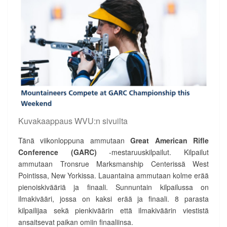
Kuvakaappaus WVU:n sivuilta
Tänä viikonloppuna ammutaan
Great American Rifle
Conference (GARC)
-mestaruuskilpailut. Kilpailut
ammutaan Tronsrue Marksmanship Centerissä West
Pointissa, New Yorkissa. Lauantaina ammutaan kolme erää
pienoiskivääriä ja finaali. Sunnuntain kilpailussa on
ilmakivääri, jossa on kaksi erää ja finaali. 8 parasta
kilpailijaa sekä pienkiväärin että ilmakiväärin viestistä
ansaitsevat paikan omiin finaaliinsa.