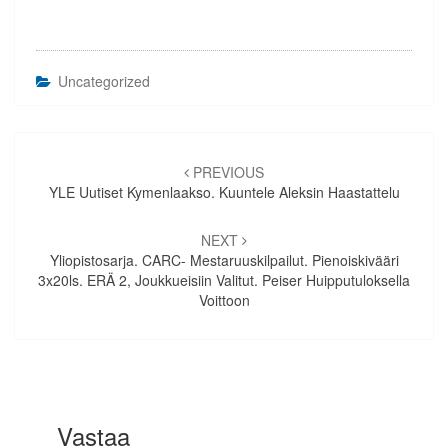
Uncategorized
Artikkelien
selaus
PREVIOUS
YLE Uutiset Kymenlaakso. Kuuntele Aleksin Haastattelu
NEXT
Yliopistosarja. CARC- Mestaruuskilpailut. Pienoiskivääri
3x20ls. ERÄ 2, Joukkueisiin Valitut. Peiser Huipputuloksella
Voittoon
Vastaa