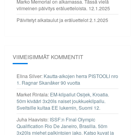
Marko Memorial on alkamassa. Tässä vielä
viimeinen päivitys eräluetteloista.
12.1.2025
Päivitetyt aikataulut ja eräluettelot
2.1.2025
VIIMEISIMMÄT KOMMENTIT
Elina Silver
:
Kautta-aikojen herra PISTOOLI nro
1. Ragnar Skanåker 90 vuotta
Market Rintala
:
EM-kilpailut Osijek, Kroatia.
50m kivääri 3x20ls naiset joukkuekilpailu.
Sveitsille kultaa EE lukemin, Suomi 12.
Juha Haavisto
:
ISSF:n Final Olympic
Qualification Rio De Janeiro, Brasilia. 50m
3x20ls miehet palkintojen jako. Katso kuvat ja