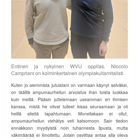
Entinen ja nykyinen WVU oppilas. Niccolo
Campriani on kolminkertainen olympiakultamitalisti.
Kuten jo aiemmista jutuistani on varmaan käynyt selväksi,
on täälllä ampumaurheilun arvoistus ihan toista luokkaa
kuin meillä. Pääsin juttelemaan useamman eri ihmisen
kanssa, mistä he olivat tulleet kisaa seuraamaan ja oli
heillä siteitä tapahtumaan. Monellakaan ei ollut,
ampumaurheilun viehätys veti katsomoon. Sain tiedon
ennakkoon myydyistä noin tuhannesta lipusta, mutta
väkimäärää ei ilmoitettu. Jotain osviittaa antaa alla oleva