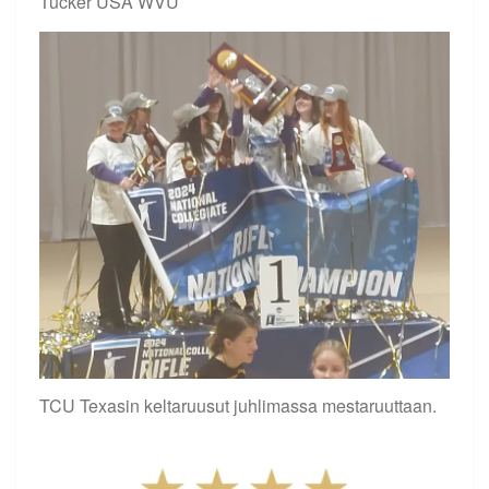
Tucker USA WVU
TCU Texasin keltaruusut juhlimassa mestaruuttaan.