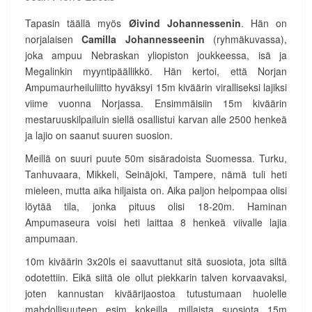
Tapasin täällä myös
Øivind Johannessenin
. Hän on
norjalaisen
Camilla Johannesseenin
(ryhmäkuvassa),
joka ampuu Nebraskan yliopiston joukkeessa, isä ja
Megalinkin myyntipäällikkö. Hän kertoi, että Norjan
Ampumaurheiluliitto hyväksyi 15m kiväärin viralliseksi lajiksi
viime vuonna Norjassa. Ensimmäisiin 15m kiväärin
mestaruuskilpailuin siellä osallistui karvan alle 2500 henkeä
ja lajio on saanut suuren suosion.
Meillä on suuri puute 50m sisäradoista Suomessa. Turku,
Tanhuvaara, Mikkeli, Seinäjoki, Tampere, nämä tuli heti
mieleen, mutta aika hiljaista on. Aika paljon helpompaa olisi
löytää tila, jonka pituus olisi 18-20m. Haminan
Ampumaseura voisi heti laittaa 8 henkeä viivalle lajia
ampumaan.
10m kiväärin 3x20ls ei saavuttanut sitä suosiota, jota siltä
odotettiin. Eikä siitä ole ollut piekkarin talven korvaavaksi,
joten kannustan kiväärijaostoa tutustumaan huolelle
mahdollisuuteen esim kokeilla, millaista suosiota 15m