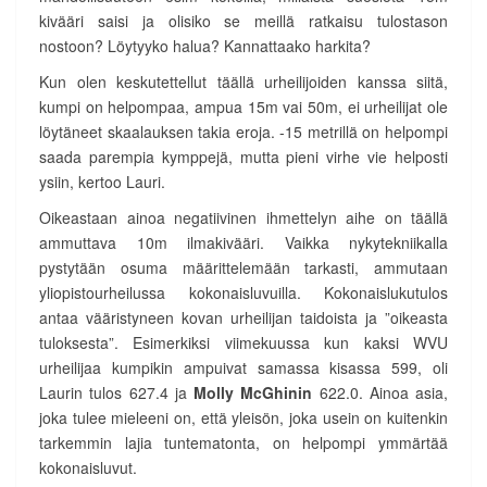
kivääri saisi ja olisiko se meillä ratkaisu tulostason
nostoon? Löytyyko halua? Kannattaako harkita?
Kun olen keskutettellut täällä urheilijoiden kanssa siitä,
kumpi on helpompaa, ampua 15m vai 50m, ei urheilijat ole
löytäneet skaalauksen takia eroja. -15 metrillä on helpompi
saada parempia kymppejä, mutta pieni virhe vie helposti
ysiin, kertoo Lauri.
Oikeastaan ainoa negatiivinen ihmettelyn aihe on täällä
ammuttava 10m ilmakivääri. Vaikka nykytekniikalla
pystytään osuma määrittelemään tarkasti, ammutaan
yliopistourheilussa kokonaisluvuilla. Kokonaislukutulos
antaa vääristyneen kovan urheilijan taidoista ja ”oikeasta
tuloksesta”. Esimerkiksi viimekuussa kun kaksi WVU
urheilijaa kumpikin ampuivat samassa kisassa 599, oli
Laurin tulos 627.4 ja
Molly McGhinin
622.0. Ainoa asia,
joka tulee mieleeni on, että yleisön, joka usein on kuitenkin
tarkemmin lajia tuntematonta, on helpompi ymmärtää
kokonaisluvut.