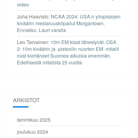
video
Juha Haavisto
:
NCAA 2024: USA:n yliopistojen
kiväärin mestaruuskilpailut Morgantown.
Ennakko. Lauri varalla
Leo Tarvainen
:
10m EM kisat lähestyvät. OSA
2: 10m kiväärin ja -pistoolin nuorten EM -mitalit
ovat kiertäneet Suomea aikuisia enemmän.
Edellisestä mitalista 25 vuotta
ARKISTOT
tammikuu 2025
joulukuu 2024