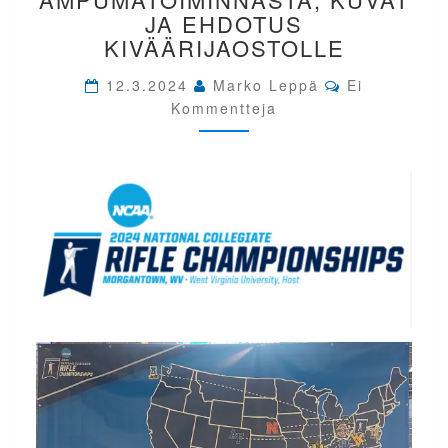
KUVAT
JA EHDOTUS
JA
KIVÄÄRIJAOSTOLLE
EHDOTUS
KIVÄÄRIJAOSTOLLE
Comments
12.3.2024
Marko Leppä
Ei
Kommentteja