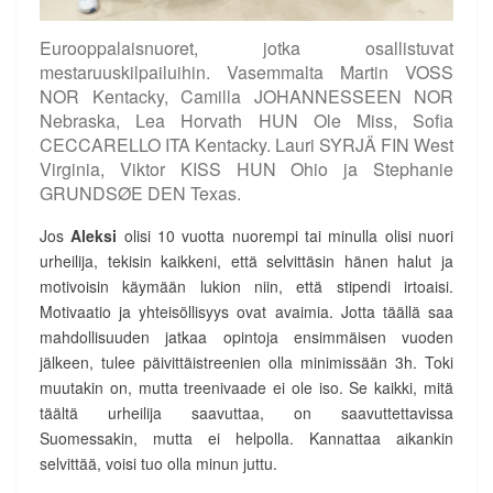
Eurooppalaisnuoret, jotka osallistuvat
mestaruuskilpailuihin. Vasemmalta Martin VOSS
NOR Kentacky, Camilla JOHANNESSEEN NOR
Nebraska, Lea Horvath HUN Ole Miss, Sofia
CECCARELLO ITA Kentacky. Lauri SYRJÄ FIN West
Virginia, Viktor KISS HUN Ohio ja Stephanie
GRUNDSØE DEN Texas.
Jos
Aleksi
olisi 10 vuotta nuorempi tai minulla olisi nuori
urheilija, tekisin kaikkeni, että selvittäsin hänen halut ja
motivoisin käymään lukion niin, että stipendi irtoaisi.
Motivaatio ja yhteisöllisyys ovat avaimia. Jotta täällä saa
mahdollisuuden jatkaa opintoja ensimmäisen vuoden
jälkeen, tulee päivittäistreenien olla minimissään 3h. Toki
muutakin on, mutta treenivaade ei ole iso. Se kaikki, mitä
täältä urheilija saavuttaa, on saavuttettavissa
Suomessakin, mutta ei helpolla. Kannattaa aikankin
selvittää, voisi tuo olla minun juttu.