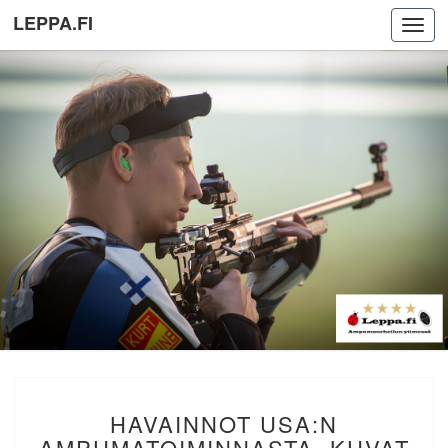
LEPPA.FI
Toggl
navig
HAVAINNOT
HAVAINNOT USA:N
USA:N
AMPUMATOIMINNASTA,
AMPUMATOIMINNASTA, KUVAT