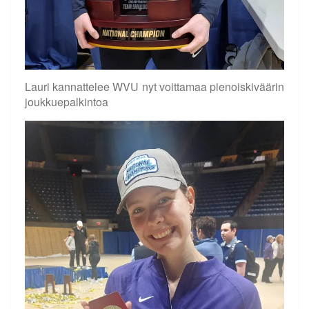
Lauri kannattelee WVU nyt voittamaa pienoiskiväärin
joukkuepalkintoa