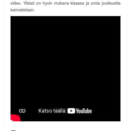
video. Yleisö on hyvin mukana kisassa ja omia joukkueita
kannatetaan.