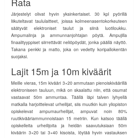
Rata
Järjestelyt olivat hyvin yksinkertaiset. 30 kpl pyörillä
liikuteltavat taululaitteet, joissa kolmeenasentokorkeuteen
säätyvät elektroniset taulut ja siinä luotiloukku.
Ampumalinja ja ammunnanjohtajan pöytä. Ampujilla
finaalityyppiset siirrettävät neliöpöydät, jonka päällä näyttö.
Takana penkki ja matto, joka on vedetty koripallokentän
suojaksi.
Lajit 15m ja 10m kiväärit
Meille vieras, 15m kivääri 3×20 ammutaan pienoiskiväärillä
elektroniseen tauluun, mikä on skaalattu niin, että osumat
vastaavat 50m ammuntaa. Täällä läpi talven lyhyellä
matkalla harjoittelevat urheilijat, siis muutkin kuin yliopiston
opiskelevat ampumaurheilijat, ampuvat noin 80%
ruutikivääriammunnoistaan 15 metriin. Kun katsoo täällä
opiskelleita urheilijoita ja heidän saavutuksiaan 50m
kiväärin 3×20 tai 3×40 kisoista, löytää hyvin vastauksen