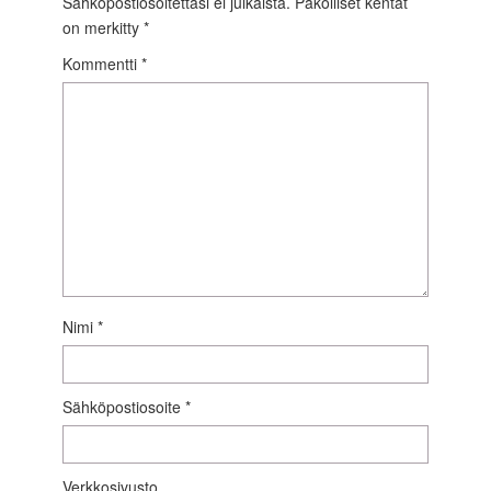
Sähköpostiosoitettasi ei julkaista.
Pakolliset kentät
on merkitty
*
Kommentti
*
Nimi
*
Sähköpostiosoite
*
Verkkosivusto