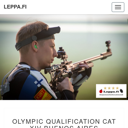
LEPPA.FI
Toggl
navig
OLYMPIC
OLYMPIC QUALIFICATION CAT
QUALIFICATION
CAT
XIV BUENOS AIRES