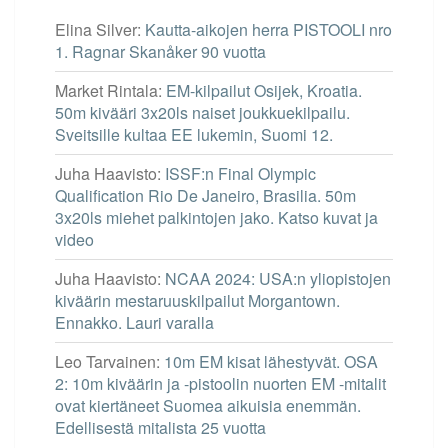
Elina Silver
:
Kautta-aikojen herra PISTOOLI nro
1. Ragnar Skanåker 90 vuotta
Market Rintala
:
EM-kilpailut Osijek, Kroatia.
50m kivääri 3x20ls naiset joukkuekilpailu.
Sveitsille kultaa EE lukemin, Suomi 12.
Juha Haavisto
:
ISSF:n Final Olympic
Qualification Rio De Janeiro, Brasilia. 50m
3x20ls miehet palkintojen jako. Katso kuvat ja
video
Juha Haavisto
:
NCAA 2024: USA:n yliopistojen
kiväärin mestaruuskilpailut Morgantown.
Ennakko. Lauri varalla
Leo Tarvainen
:
10m EM kisat lähestyvät. OSA
2: 10m kiväärin ja -pistoolin nuorten EM -mitalit
ovat kiertäneet Suomea aikuisia enemmän.
Edellisestä mitalista 25 vuotta