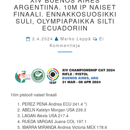
XIV
ARGENTIINA. 10M IP NAISET
BUENOS
FINAALI. ENNAKKOSUOSIKKI
AIRES
SULI, OLYMPIAPAIKKA SILTI
ARGENTIINA.
ECUADORIIN
10M
IP
Comments
2.4.2024
Marko Leppä
NAISET
Ei
FINAALI.
Kommentteja
ENNAKKOSUOSIKKI
SULI,
OLYMPIAPAIKKA
SILTI
ECUADORIIN
10m pistooli naiset finaali
PEREZ PENA Andrea ECU 241.4 *)
ABELN Katelyn Morgan USA 239.3
LAGAN Alexis USA 217.4
RUEDA VARGAS Juana COL 197.1
IBARRA MIRANDA Andrea Victoria MEX 178.6