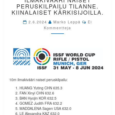
SAKSA.
PERUSKILPAILU TILANNE.
10M
KIINALAISET KÄRKISIJOILLA.
ILMAKIVÄÄRI
NAISET
Comments
2.6.2024
Marko Leppä
Ei
PERUSKILPAILU
Kommentteja
TILANNE.
KIINALAISET
KÄRKISIJOILLA.
10m ilmakivääri naiset peruskilpailu:
HUANG Yuting CHN 635.3
FAN Xinyi CHN 632.6
BAN Hyojin KOR 632.5
GOMEZ Judith FRA 632.2
MADDALENA Sagen USA 632.0
LE Alexandra KAZ 632.0