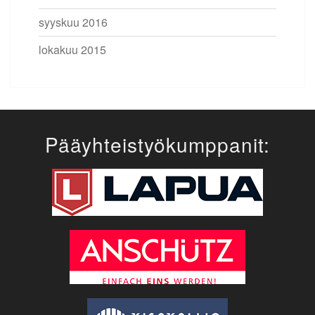
syyskuu 2016
lokakuu 2015
Pääyhteistyökumppanit: