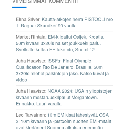
VIIMEISIMMÄT KOMMENTIT
Elina Silver
:
Kautta-aikojen herra PISTOOLI nro
1. Ragnar Skanåker 90 vuotta
Market Rintala
:
EM-kilpailut Osijek, Kroatia.
50m kivääri 3x20ls naiset joukkuekilpailu.
Sveitsille kultaa EE lukemin, Suomi 12.
Juha Haavisto
:
ISSF:n Final Olympic
Qualification Rio De Janeiro, Brasilia. 50m
3x20ls miehet palkintojen jako. Katso kuvat ja
video
Juha Haavisto
:
NCAA 2024: USA:n yliopistojen
kiväärin mestaruuskilpailut Morgantown.
Ennakko. Lauri varalla
Leo Tarvainen
:
10m EM kisat lähestyvät. OSA
2: 10m kiväärin ja -pistoolin nuorten EM -mitalit
ovat kiertäneet Suomea aikuisia enemmän.