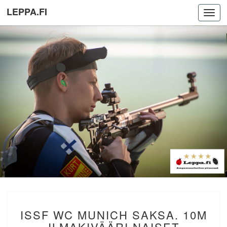
LEPPA.FI
Toggl
navig
ISSF
ISSF WC MUNICH SAKSA. 10M
WC
MUNICH
ILMAKIVÄÄRI NAISET