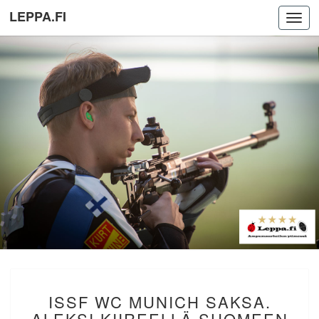
LEPPA.FI
Toggl
navig
ISSF
ISSF WC MUNICH SAKSA.
WC
MUNICH
ALEKSI KIIREELLÄ SUOMEEN