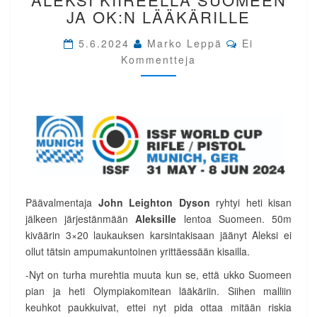
SAKSA.
JA OK:N LÄÄKÄRILLE
ALEKSI
KIIREELLÄ
Comments
5.6.2024
Marko Leppä
Ei
SUOMEEN
Kommentteja
JA
OK:N
LÄÄKÄRILLE
Päävalmentaja
John Leighton Dyson
ryhtyi heti kisan
jälkeen järjestänmään
Aleksille
lentoa Suomeen. 50m
kiväärin 3×20 laukauksen karsintakisaan jäänyt Aleksi ei
ollut tätsin ampumakuntoinen yrittäessään kisailla.
-Nyt on turha murehtia muuta kun se, että ukko Suomeen
pian ja heti Olympiakomitean lääkäriin. Siihen malliin
keuhkot paukkuivat, ettei nyt pida ottaa mitään riskia