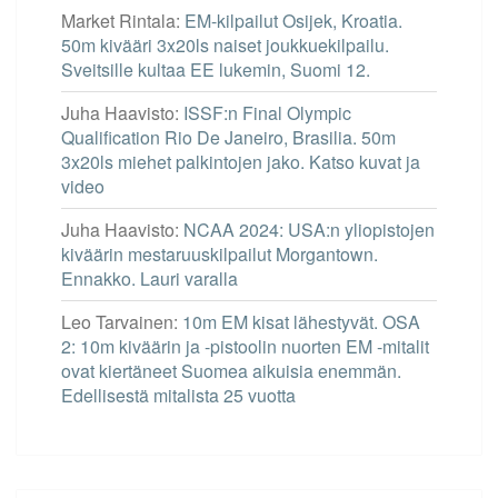
Market Rintala
:
EM-kilpailut Osijek, Kroatia.
50m kivääri 3x20ls naiset joukkuekilpailu.
Sveitsille kultaa EE lukemin, Suomi 12.
Juha Haavisto
:
ISSF:n Final Olympic
Qualification Rio De Janeiro, Brasilia. 50m
3x20ls miehet palkintojen jako. Katso kuvat ja
video
Juha Haavisto
:
NCAA 2024: USA:n yliopistojen
kiväärin mestaruuskilpailut Morgantown.
Ennakko. Lauri varalla
Leo Tarvainen
:
10m EM kisat lähestyvät. OSA
2: 10m kiväärin ja -pistoolin nuorten EM -mitalit
ovat kiertäneet Suomea aikuisia enemmän.
Edellisestä mitalista 25 vuotta