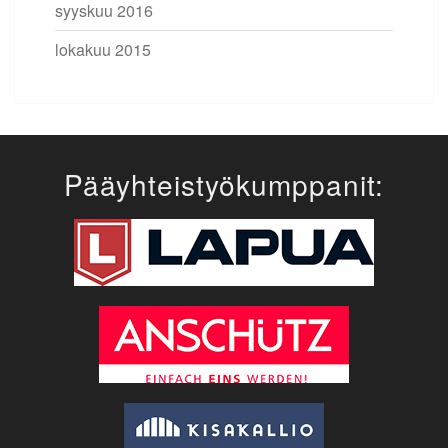
syyskuu 2016
lokakuu 2015
Pääyhteistyökumppanit: