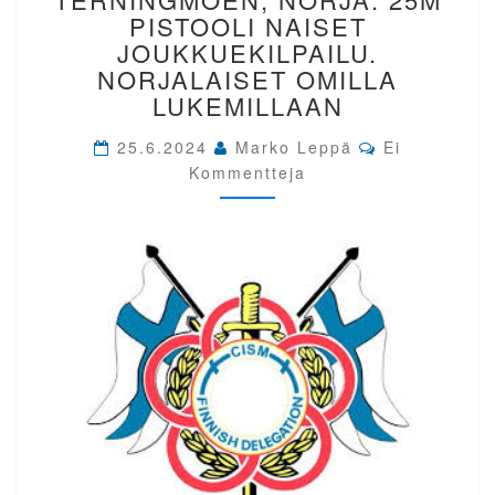
TERNINGMOEN,
PISTOOLI NAISET
NORJA.
JOUKKUEKILPAILU.
25M
NORJALAISET OMILLA
PISTOOLI
LUKEMILLAAN
NAISET
JOUKKUEKILPAILU.
Comments
25.6.2024
Marko Leppä
NORJALAISET
Ei
OMILLA
Kommentteja
LUKEMILLAAN