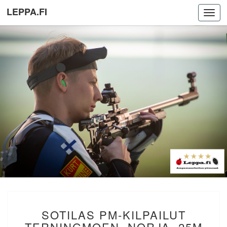
LEPPA.FI
Toggl
navig
SOTILAS
SOTILAS PM-KILPAILUT
PM-
KILPAILUT
TERNINGMOEN, NORJA. 25M