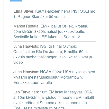
Elina Silver
:
Kautta-aikojen herra PISTOOLI nro
1. Ragnar Skanåker 90 vuotta
Market Rintala
:
EM-kilpailut Osijek, Kroatia.
50m kivääri 3x20ls naiset joukkuekilpailu.
Sveitsille kultaa EE lukemin, Suomi 12.
Juha Haavisto
:
ISSF:n Final Olympic
Qualification Rio De Janeiro, Brasilia. 50m
3x20ls miehet palkintojen jako. Katso kuvat ja
video
Juha Haavisto
:
NCAA 2024: USA:n yliopistojen
kiväärin mestaruuskilpailut Morgantown.
Ennakko. Lauri varalla
Leo Tarvainen
:
10m EM kisat lähestyvät. OSA
2: 10m kiväärin ja -pistoolin nuorten EM -mitalit
ovat kiertäneet Suomea aikuisia enemmän.
Edellisestä mitalista 25 vuotta