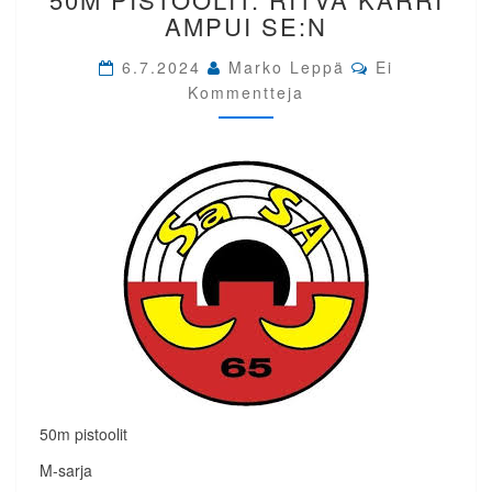
50M
AMPUI SE:N
PISTOOLIT.
RITVA
Comments
6.7.2024
Marko Leppä
Ei
KARRI
Kommentteja
AMPUI
SE:N
50m pistoolit
M-sarja