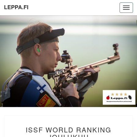
LEPPA.FI
Toggl
navig
ISSF
ISSF WORLD RANKING
WORLD
RANKING
JOULUKUU