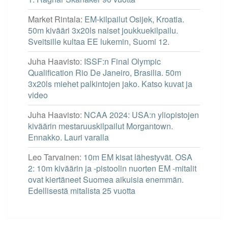
Market Rintala
:
EM-kilpailut Osijek, Kroatia.
50m kivääri 3x20ls naiset joukkuekilpailu.
Sveitsille kultaa EE lukemin, Suomi 12.
Juha Haavisto
:
ISSF:n Final Olympic
Qualification Rio De Janeiro, Brasilia. 50m
3x20ls miehet palkintojen jako. Katso kuvat ja
video
Juha Haavisto
:
NCAA 2024: USA:n yliopistojen
kiväärin mestaruuskilpailut Morgantown.
Ennakko. Lauri varalla
Leo Tarvainen
:
10m EM kisat lähestyvät. OSA
2: 10m kiväärin ja -pistoolin nuorten EM -mitalit
ovat kiertäneet Suomea aikuisia enemmän.
Edellisestä mitalista 25 vuotta