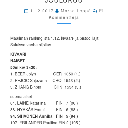
JOULUKUU
Comments
1.12.2017
Marko Leppä
Ei
Kommentteja
Maailman rankinglista 1.12. kivääri- ja pistoolilajit:
Suluissa vanha sijoitus
KIVÄÄRI
NAISET
50m kiv 3×20:
1. BEER Jolyn GER 1650 (1.)
2. PEJCIC Snjezana CRO 1543 (2.)
3. ZHANG Binbin CHN 1534 (3.)
suomalaiset
84. LAINE Katariina FIN 7 (86.)
88. HYRKÄS Emmi FIN 6 (88.)
94. SIHVONEN Annika FIN 5 (94.)
107. FRILANDER Pauliina FIN 2 (105.)