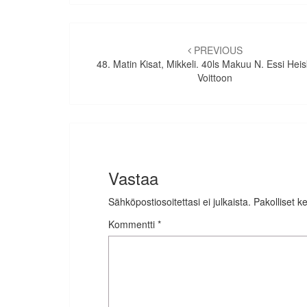
Artikkelien
selaus
PREVIOUS
48. Matin Kisat, Mikkeli. 40ls Makuu N. Essi He
Voittoon
Vastaa
Sähköpostiosoitettasi ei julkaista.
Pakolliset k
Kommentti
*