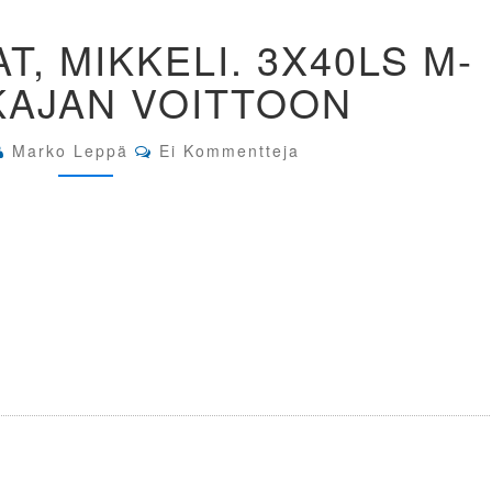
48.
AT, MIKKELI. 3X40LS M-
MATIN
KISAT,
KAJAN VOITTOON
MIKKELI.
3X40LS
M-
Comments
Marko Leppä
Ei Kommentteja
SARJA.
KAJAN
VOITTOON