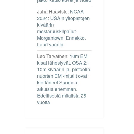
Juha Haavisto
:
NCAA
2024: USA:n yliopistojen
kiväärin
mestaruuskilpailut
Morgantown. Ennakko.
Lauri varalla
Leo Tarvainen
:
10m EM
kisat lähestyvät. OSA 2:
10m kiväärin ja -pistoolin
nuorten EM -mitalit ovat
kiertäneet Suomea
aikuisia enemmän.
Edellisestä mitalista 25
vuotta