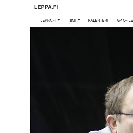
LEPPA.FI
LEPPA.FI
TIIMI
KALENTERI
GP OF LE