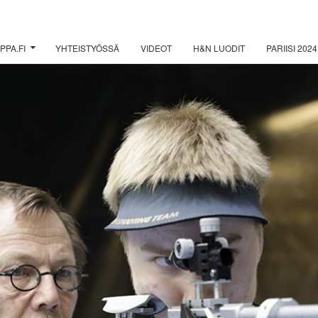
PPA.FI
YHTEISTYÖSSÄ
VIDEOT
H&N LUODIT
PARIISI 2024