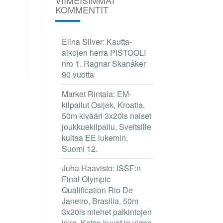
KOMMENTIT
Elina Silver
:
Kautta-
aikojen herra PISTOOLI
nro 1. Ragnar Skanåker
90 vuotta
Market Rintala
:
EM-
kilpailut Osijek, Kroatia.
50m kivääri 3x20ls naiset
joukkuekilpailu. Sveitsille
kultaa EE lukemin,
Suomi 12.
Juha Haavisto
:
ISSF:n
Final Olympic
Qualification Rio De
Janeiro, Brasilia. 50m
3x20ls miehet palkintojen
jako. Katso kuvat ja video