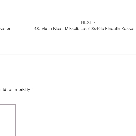
NEXT
iskanen
48. Matin Kisat, Mikkeli. Lauri 3x40ls Finaalin Kakko
entät on merkitty
*