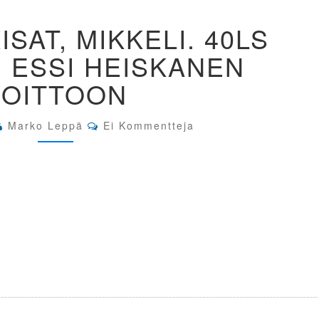
48.
ISAT, MIKKELI. 40LS
MATIN
KISAT,
 ESSI HEISKANEN
MIKKELI.
40LS
VOITTOON
MAKUU
N.
ESSI
Comments
Marko Leppä
Ei Kommentteja
HEISKANEN
VOITTOON