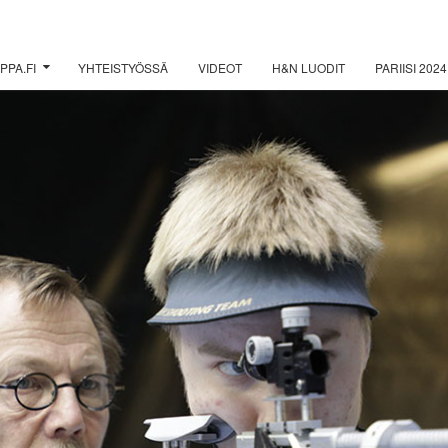
PPA.FI
YHTEISTYÖSSÄ
VIDEOT
H&N LUODIT
PARIISI 2024