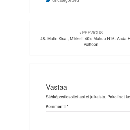
Artikkelien
selaus
PREVIOUS
48. Matin Kisat, Mikkeli. 40ls Makuu N16. Aada H
Voittoon
Vastaa
Sähköpostiosoitettasi ei julkaista.
Pakolliset k
Kommentti
*