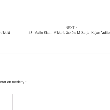
NEXT
eikkilä
48. Matin Kisat, Mikkeli. 3x40ls M-Sarja. Kajan Voitt
entät on merkitty
*