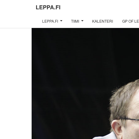
LEPPA.FI
LEPPA.FI
TIIMI
KALENTERI
GP OF LE