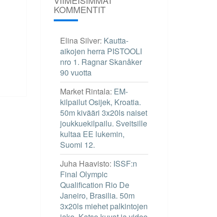
KOMMENTIT
Elina Silver
:
Kautta-
aikojen herra PISTOOLI
nro 1. Ragnar Skanåker
90 vuotta
Market Rintala
:
EM-
kilpailut Osijek, Kroatia.
50m kivääri 3x20ls naiset
joukkuekilpailu. Sveitsille
kultaa EE lukemin,
Suomi 12.
Juha Haavisto
:
ISSF:n
Final Olympic
Qualification Rio De
Janeiro, Brasilia. 50m
3x20ls miehet palkintojen
jako. Katso kuvat ja video