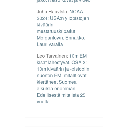
Juha Haavisto
:
NCAA
2024: USA:n yliopistojen
kiväärin
mestaruuskilpailut
Morgantown. Ennakko.
Lauri varalla
Leo Tarvainen
:
10m EM
kisat lähestyvät. OSA 2:
10m kiväärin ja -pistoolin
nuorten EM -mitalit ovat
kiertäneet Suomea
aikuisia enemmän.
Edellisestä mitalista 25
vuotta