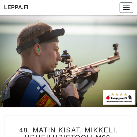
LEPPA.FI
Toggl
navig
48.
48. MATIN KISAT, MIKKELI.
MATIN
KISAT,
URHEILUPISTOOLI M20.