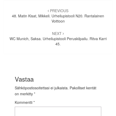
Artikkelien
selaus
PREVIOUS
48. Matin Kisat, Mikkeli. Urheilupistooli N20. Rantalainen
Voittoon
NEXT
WC Munich, Saksa. Urheilupistooli Peruskilpailu. Ritva Karri
45.
Vastaa
Sähköpostiosoitettasi ei julkaista.
Pakolliset kentät
on merkitty
*
Kommentti
*