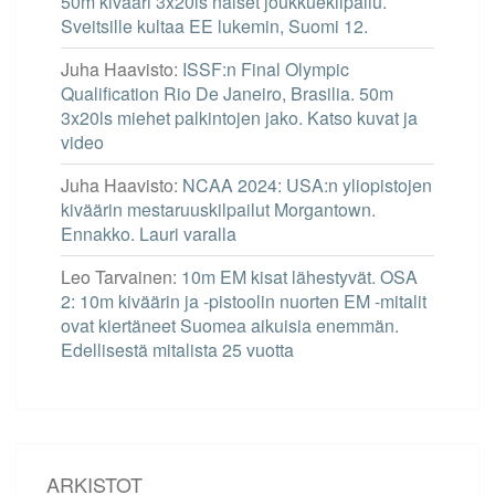
50m kivääri 3x20ls naiset joukkuekilpailu.
Sveitsille kultaa EE lukemin, Suomi 12.
Juha Haavisto
:
ISSF:n Final Olympic
Qualification Rio De Janeiro, Brasilia. 50m
3x20ls miehet palkintojen jako. Katso kuvat ja
video
Juha Haavisto
:
NCAA 2024: USA:n yliopistojen
kiväärin mestaruuskilpailut Morgantown.
Ennakko. Lauri varalla
Leo Tarvainen
:
10m EM kisat lähestyvät. OSA
2: 10m kiväärin ja -pistoolin nuorten EM -mitalit
ovat kiertäneet Suomea aikuisia enemmän.
Edellisestä mitalista 25 vuotta
ARKISTOT