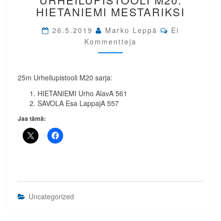
MIKKELI.
HIETANIEMI MESTARIKSI
URHEILUPISTOOLI
M20.
Comments
26.5.2019
Marko Leppä
Ei
HIETANIEMI
Kommentteja
MESTARIKSI
25m Urheilupistooli M20 sarja:
HIETANIEMI Urho AlavA 561
SAVOLA Esa LappajA 557
Jaa tämä:
Uncategorized