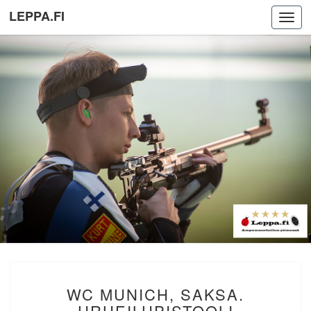
LEPPA.FI
Toggl
navig
WC
WC MUNICH, SAKSA.
MUNICH,
SAKSA.
URHEILUPISTOOLI