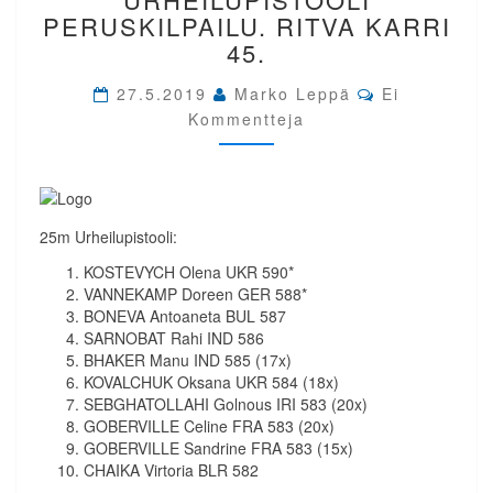
URHEILUPISTOOLI
PERUSKILPAILU. RITVA KARRI
PERUSKILPAILU.
45.
RITVA
KARRI
Comments
27.5.2019
Marko Leppä
Ei
45.
Kommentteja
25m Urheilupistooli:
KOSTEVYCH Olena UKR 590*
VANNEKAMP Doreen GER 588*
BONEVA Antoaneta BUL 587
SARNOBAT Rahi IND 586
BHAKER Manu IND 585 (17x)
KOVALCHUK Oksana UKR 584 (18x)
SEBGHATOLLAHI Golnous IRI 583 (20x)
GOBERVILLE Celine FRA 583 (20x)
GOBERVILLE Sandrine FRA 583 (15x)
CHAIKA Virtoria BLR 582