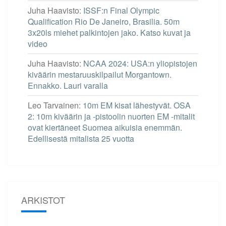
Juha Haavisto
:
ISSF:n Final Olympic
Qualification Rio De Janeiro, Brasilia. 50m
3x20ls miehet palkintojen jako. Katso kuvat ja
video
Juha Haavisto
:
NCAA 2024: USA:n yliopistojen
kiväärin mestaruuskilpailut Morgantown.
Ennakko. Lauri varalla
Leo Tarvainen
:
10m EM kisat lähestyvät. OSA
2: 10m kiväärin ja -pistoolin nuorten EM -mitalit
ovat kiertäneet Suomea aikuisia enemmän.
Edellisestä mitalista 25 vuotta
ARKISTOT