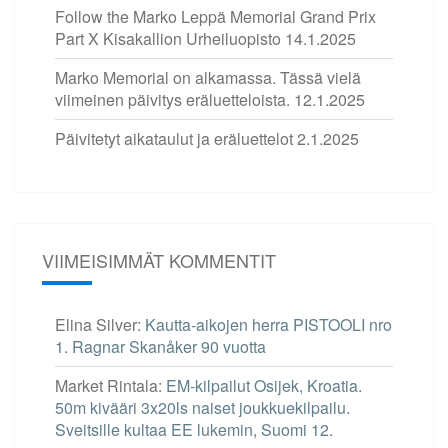
Follow the Marko Leppä Memorial Grand Prix
Part X Kisakallion Urheiluopisto
14.1.2025
Marko Memorial on alkamassa. Tässä vielä
viimeinen päivitys eräluetteloista.
12.1.2025
Päivitetyt aikataulut ja eräluettelot
2.1.2025
VIIMEISIMMÄT KOMMENTIT
Elina Silver
:
Kautta-aikojen herra PISTOOLI nro
1. Ragnar Skanåker 90 vuotta
Market Rintala
:
EM-kilpailut Osijek, Kroatia.
50m kivääri 3x20ls naiset joukkuekilpailu.
Sveitsille kultaa EE lukemin, Suomi 12.