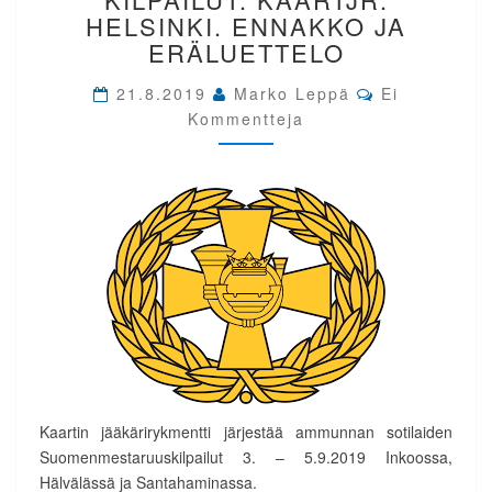
KILPAILUT.
HELSINKI. ENNAKKO JA
KAARTJR.
ERÄLUETTELO
HELSINKI.
ENNAKKO
Comments
21.8.2019
Marko Leppä
Ei
JA
Kommentteja
ERÄLUETTELO
Kaartin jääkärirykmentti järjestää ammunnan sotilaiden
Suomenmestaruuskilpailut 3. – 5.9.2019 Inkoossa,
Hälvälässä ja Santahaminassa.