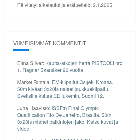
Päivitetyt aikataulut ja eräluettelot
2.1.2025
VIIMEISIMMÄT KOMMENTIT
Elina Silver
:
Kautta-aikojen herra PISTOOLI nro
1. Ragnar Skanåker 90 vuotta
Market Rintala
:
EM-kilpailut Osijek, Kroatia.
50m kivääri 3x20ls naiset joukkuekilpailu.
Sveitsille kultaa EE lukemin, Suomi 12.
Juha Haavisto
:
ISSF:n Final Olympic
Qualification Rio De Janeiro, Brasilia. 50m
3x20ls miehet palkintojen jako. Katso kuvat ja
video