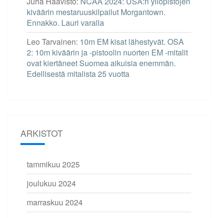
Juha Haavisto
:
NCAA 2024: USA:n yliopistojen
kiväärin mestaruuskilpailut Morgantown.
Ennakko. Lauri varalla
Leo Tarvainen
:
10m EM kisat lähestyvät. OSA
2: 10m kiväärin ja -pistoolin nuorten EM -mitalit
ovat kiertäneet Suomea aikuisia enemmän.
Edellisestä mitalista 25 vuotta
ARKISTOT
tammikuu 2025
joulukuu 2024
marraskuu 2024