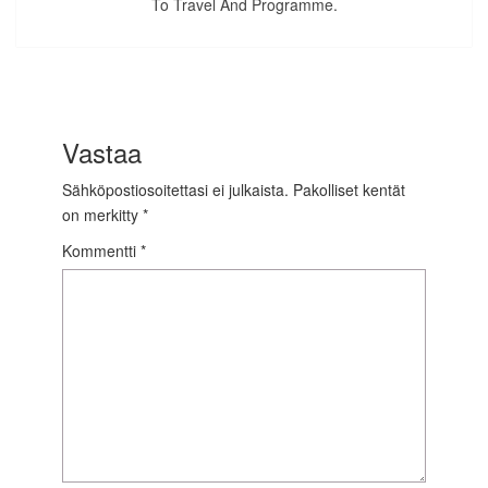
To Travel And Programme.
Vastaa
Sähköpostiosoitettasi ei julkaista.
Pakolliset kentät
on merkitty
*
Kommentti
*