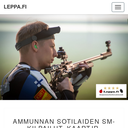
LEPPA.FI
Toggl
navig
AMMUNNAN
AMMUNNAN SOTILAIDEN SM-
SOTILAIDEN
SM-
KILPAILUT. KAARTJR.