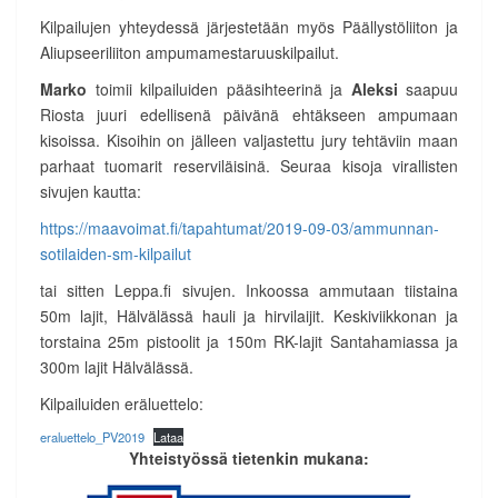
Kilpailujen yhteydessä järjestetään myös Päällystöliiton ja
Aliupseeriliiton ampumamestaruuskilpailut.
Marko
toimii kilpailuiden pääsihteerinä ja
Aleksi
saapuu
Riosta juuri edellisenä päivänä ehtäkseen ampumaan
kisoissa. Kisoihin on jälleen valjastettu jury tehtäviin maan
parhaat tuomarit reserviläisinä. Seuraa kisoja virallisten
sivujen kautta:
https://maavoimat.fi/tapahtumat/2019-09-03/ammunnan-
sotilaiden-sm-kilpailut
tai sitten Leppa.fi sivujen. Inkoossa ammutaan tiistaina
50m lajit, Hälvälässä hauli ja hirvilaijit. Keskiviikkonan ja
torstaina 25m pistoolit ja 150m RK-lajit Santahamiassa ja
300m lajit Hälvälässä.
Kilpailuiden eräluettelo:
eraluettelo_PV2019
Lataa
Yhteistyössä tietenkin mukana: