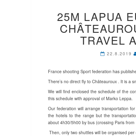
25M LAPUA E
CHÂTEAUROU
TRAVEL 
22.8.2019
France shooting Sport federation has publishe
There’s no direct fly to Châteauroux . It is a s
We will find enclosed the schedule of the co
this schedule with approval of Marko Leppa.
Our federation will arrange transportation f
the hotels to the range but the transportat
about 4h30/5h00 by bus (crossing Paris from no
Then, only two shuttles will be organised per