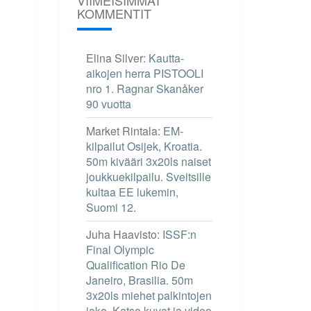
KOMMENTIT
Elina Silver
:
Kautta-
aikojen herra PISTOOLI
nro 1. Ragnar Skanåker
90 vuotta
Market Rintala
:
EM-
kilpailut Osijek, Kroatia.
50m kivääri 3x20ls naiset
joukkuekilpailu. Sveitsille
kultaa EE lukemin,
Suomi 12.
Juha Haavisto
:
ISSF:n
Final Olympic
Qualification Rio De
Janeiro, Brasilia. 50m
3x20ls miehet palkintojen
jako. Katso kuvat ja video