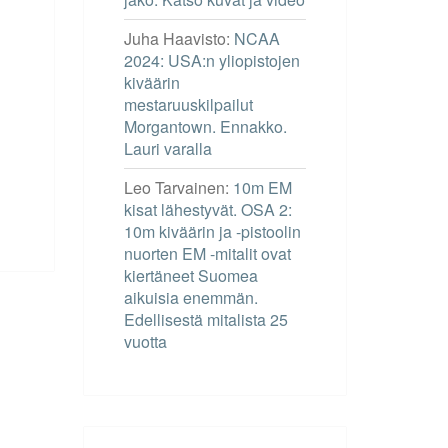
Juha Haavisto
:
NCAA
2024: USA:n yliopistojen
kiväärin
mestaruuskilpailut
Morgantown. Ennakko.
Lauri varalla
Leo Tarvainen
:
10m EM
kisat lähestyvät. OSA 2:
10m kiväärin ja -pistoolin
nuorten EM -mitalit ovat
kiertäneet Suomea
aikuisia enemmän.
Edellisestä mitalista 25
vuotta