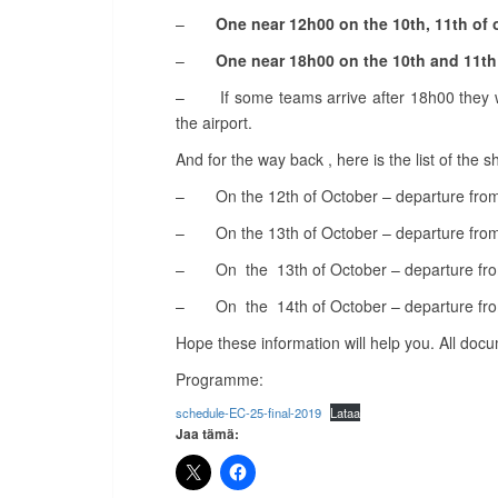
–
One near 12h00 on the 10th, 11th of 
–
One near 18h00 on the 10th and 11th
– If some teams arrive after 18h00 they wil
the airport.
And for the way back , here is the list of the s
– On the 12th of October – departure from t
– On the 13th of October – departure from t
– On the 13th of October – departure from 
– On the 14th of October – departure from t
Hope these information will help you. All docum
Programme:
schedule-EC-25-final-2019
Lataa
Jaa tämä: