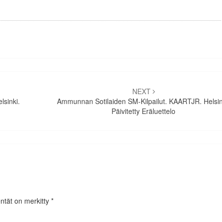
NEXT
lsinki.
Ammunnan Sotilaiden SM-Kilpailut. KAARTJR. Helsin
Päivitetty Eräluettelo
entät on merkitty
*