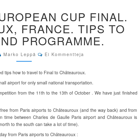
25M
UROPEAN CUP FINAL.
LAPUA
EUROPEAN
X, FRANCE. TIPS TO
CUP
FINAL.
AND PROGRAMME.
CHÂTEAUROUX,
FRANCE.
TIPS
Comments
Marko Leppä
Ei Kommentteja
TO
TRAVEL
AND
d tips how to travel to Final to Châteauroux.
PROGRAMME.
mall airport for only small national transportation.
mpetition from the 11th to the 13th of October . We have just finished
or free from Paris airports to Châteauroux (and the way back) and from
ion time between Charles de Gaulle Paris airport and Châteauroux is
rth to the south can take a lot of time).
 day from Paris airports to Châteauroux :