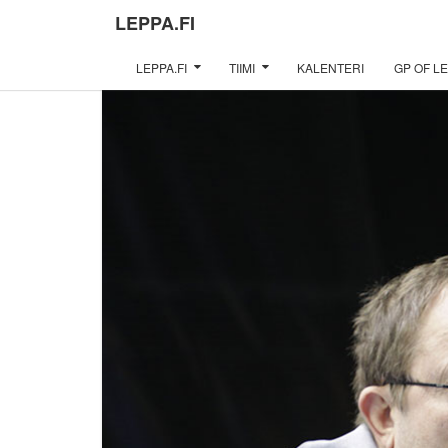
LEPPA.FI
LEPPA.FI
TIIMI
KALENTERI
GP OF LE