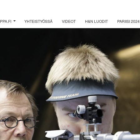
PPA.FI
YHTEISTYÖSSÄ
VIDEOT
H&N LUODIT
PARIISI 2024