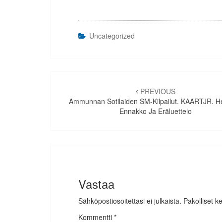
Uncategorized
Artikkelien
selaus
PREVIOUS
Ammunnan Sotilaiden SM-Kilpailut. KAARTJR. He
Ennakko Ja Eräluettelo
Vastaa
Sähköpostiosoitettasi ei julkaista.
Pakolliset k
Kommentti
*